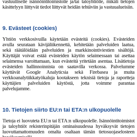
vastuulliselle isännöintitoimistolle ja/tai taloyhtiölle, mikäli tietojen
käsittelyyn liittyvät tiedot liittyvät heidän tehtäviin ja vastuualueisiin.
9. Evästeet (cookies)
Yhtiön verkkosivuilla käytetään evästeitä (cookies). Evästeiden
avulla seurataan kävijäliikennettä, kehitetään palveluiden laatua,
sekä räätälöidään palveluiden ja markkinointiviestien sisältöjä.
Käyttäjät voivat estää evästeiden käytön selaimessaan tai asettaa
selaimensa varoittamaan, kun evästeitä yritetään asentaa. Lisätietoja
evästeiden hallinnoinnista on saatavilla verkossa. Palvelumme
käyttävät Google Analyticsia sekä Firebasea ja muita
verkkoanalytiikkatyökaluja kootakseen teknisiä tietoja ja raportteja
käyttäjien palveluiden käytöstä, jotta voimme parantaa
palvelujamme.
10. Tietojen siirto EU:n tai ETA:n ulkopuolelle
Tietoja ei luovuteta EU:n tai ETA:n ulkopuolelle. Isännöintitoimistot
ja taloyhtiöt rekisterinpitäjän ominaisuudessa hyväksyvät tietojen
luovuttamattomuuden omalta osaltaan tämän tietosuojaselosteen