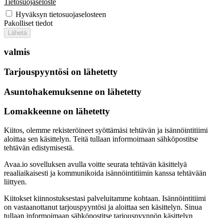
Tietosuojaseloste
Hyväksyn tietosuojaselosteen
Pakolliset tiedot
Lähetä
valmis
Tarjouspyyntösi on lähetetty
Asuntohakemuksenne on lähetetty
Lomakkeenne on lähetetty
Kiitos, olemme rekisteröineet syöttämäsi tehtävän ja isännöintitiimi
aloittaa sen käsittelyn. Teitä tullaan informoimaan sähköpostitse
tehtävän edistymisestä.
Avaa.io sovelluksen avulla voitte seurata tehtävän käsittelyä
reaaliaikaisesti ja kommunikoida isännöintitiimin kanssa tehtävään
liittyen.
Kiitokset kiinnostuksestasi palveluitamme kohtaan. Isännöintitiimi
on vastaanottanut tarjouspyyntösi ja aloittaa sen käsittelyn. Sinua
tullaan informoimaan sähköpostitse tarjouspyynnön käsittelyn