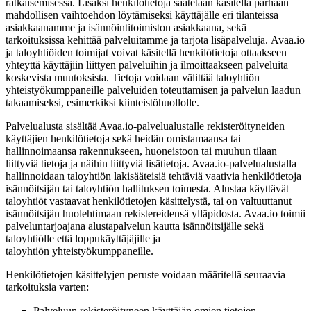
ratkaisemisessa. Lisäksi henkilötietoja saatetaan käsitellä parhaan
mahdollisen vaihtoehdon löytämiseksi käyttäjälle eri tilanteissa
asiakkaanamme ja isännöintitoimiston asiakkaana, sekä
tarkoituksissa kehittää palveluitamme ja tarjota lisäpalveluja. Avaa.io
ja taloyhtiöiden toimijat voivat käsitellä henkilötietoja ottaakseen
yhteyttä käyttäjiin liittyen palveluihin ja ilmoittaakseen palveluita
koskevista muutoksista. Tietoja voidaan välittää taloyhtiön
yhteistyökumppaneille palveluiden toteuttamisen ja palvelun laadun
takaamiseksi, esimerkiksi kiinteistöhuollolle.
Palvelualusta sisältää Avaa.io-palvelualustalle rekisteröityneiden
käyttäjien henkilötietoja sekä heidän omistamaansa tai
hallinnoimaansa rakennukseen, huoneistoon tai muuhun tilaan
liittyviä tietoja ja näihin liittyviä lisätietoja. Avaa.io-palvelualustalla
hallinnoidaan taloyhtiön lakisääteisiä tehtäviä vaativia henkilötietoja
isännöitsijän tai taloyhtiön hallituksen toimesta. Alustaa käyttävät
taloyhtiöt vastaavat henkilötietojen käsittelystä, tai on valtuuttanut
isännöitsijän huolehtimaan rekistereidensä ylläpidosta. Avaa.io toimii
palveluntarjoajana alustapalvelun kautta isännöitsijälle sekä
taloyhtiölle että loppukäyttäjäjille ja
taloyhtiön yhteistyökumppaneille.
Henkilötietojen käsittelyjen peruste voidaan määritellä seuraavia
tarkoituksia varten:
Palveluun rekisteröityneen käyttäjän omien tietojen