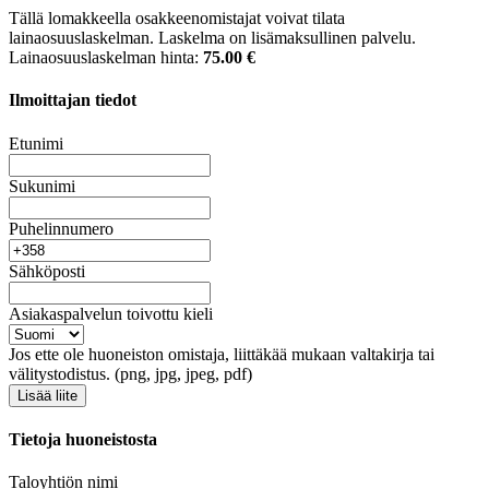
Tällä lomakkeella osakkeenomistajat voivat tilata
lainaosuuslaskelman. Laskelma on lisämaksullinen palvelu.
Lainaosuuslaskelman hinta:
75.00 €
Ilmoittajan tiedot
Etunimi
Sukunimi
Puhelinnumero
Sähköposti
Asiakaspalvelun toivottu kieli
Jos ette ole huoneiston omistaja, liittäkää mukaan valtakirja tai
välitystodistus. (png, jpg, jpeg, pdf)
Lisää liite
Tietoja huoneistosta
Taloyhtiön nimi