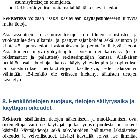
asumisyhteisöjen toimijoista.
Rekisteröidyn itse tuottama tai häntä koskevat tiedot
Rekisterissä voidaan lisäksi käsitellään käyttäjäsuhteeseen liittyviä
muita tietoja.
Asiakassuhteen ja asumisyhteisöjen eri tilojen omistusten ja
vuokrasuhteiden alkamis- ja päättymisajankohdat sekä asunnon ja
kiinteistön perustiedot. Laskutukseen ja perintään liittyvät tiedot.
Asiakkuuteen liittyvä yhteydenpito ja viestintä eri kanavissa (esim.
reklamaatiot ja palautteet) rekisterinpitäjän kanssa. Alaikäisen
henkilön osalta huoltajan kanssa käyty yhteydenpito ja sopimukset
ja suostumukset henkilötietojen käsittelyyn, ellei alaikäinen
vähintään 15-henkilö ole erikseen kieltänyt tällaisten tietojen
käsittelyä.
8. Henkilötietojen suojaus, tietojen säilytysaika ja
käyttäjän oikeudet
Rekisterin sisältämien tietojen näkemiseen ja muokkaamisen ovat
oikeutettuja vain ne käyttäjät, jotka työnsä puolesta on oikeus
käsitellä käyttäjätietoja sekä taloyhtiöiden hallitusten lakisääteiset
oikeudet ja velvollisuudet. Lisäksi käyttäjät voivat itse ilmoittaa