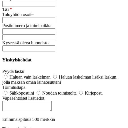
Tai
*
Taloyhtiön osoite
Postinumero ja toimipaikka
Kyseessä oleva huoneisto
Yksityiskohdat
Pyydä lasku
Haluan vain laskelman
Haluan laskelman lisäksi laskun,
jolla maksan oman lainaosuuteni
Toimitustapa
Sähköpostiini
Noudan toimistolta
Kirjeposti
Vapaaehtoiset lisätiedot
Enimmäispituus 500 merkkiä