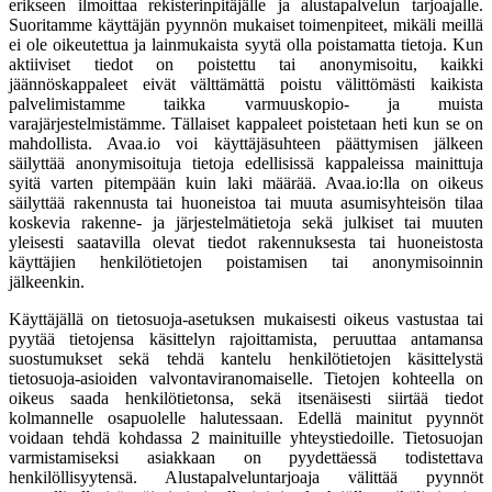
erikseen ilmoittaa rekisterinpitäjälle ja alustapalvelun tarjoajalle.
Suoritamme käyttäjän pyynnön mukaiset toimenpiteet, mikäli meillä
ei ole oikeutettua ja lainmukaista syytä olla poistamatta tietoja. Kun
aktiiviset tiedot on poistettu tai anonymisoitu, kaikki
jäännöskappaleet eivät välttämättä poistu välittömästi kaikista
palvelimistamme taikka varmuuskopio- ja muista
varajärjestelmistämme. Tällaiset kappaleet poistetaan heti kun se on
mahdollista. Avaa.io voi käyttäjäsuhteen päättymisen jälkeen
säilyttää anonymisoituja tietoja edellisissä kappaleissa mainittuja
syitä varten pitempään kuin laki määrää. Avaa.io:lla on oikeus
säilyttää rakennusta tai huoneistoa tai muuta asumisyhteisön tilaa
koskevia rakenne- ja järjestelmätietoja sekä julkiset tai muuten
yleisesti saatavilla olevat tiedot rakennuksesta tai huoneistosta
käyttäjien henkilötietojen poistamisen tai anonymisoinnin
jälkeenkin.
Käyttäjällä on tietosuoja-asetuksen mukaisesti oikeus vastustaa tai
pyytää tietojensa käsittelyn rajoittamista, peruuttaa antamansa
suostumukset sekä tehdä kantelu henkilötietojen käsittelystä
tietosuoja-asioiden valvontaviranomaiselle. Tietojen kohteella on
oikeus saada henkilötietonsa, sekä itsenäisesti siirtää tiedot
kolmannelle osapuolelle halutessaan. Edellä mainitut pyynnöt
voidaan tehdä kohdassa 2 mainituille yhteystiedoille. Tietosuojan
varmistamiseksi asiakkaan on pyydettäessä todistettava
henkilöllisyytensä. Alustapalveluntarjoaja välittää pyynnöt