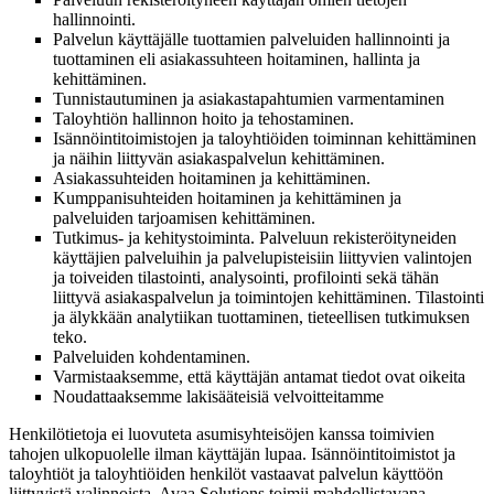
hallinnointi.
Palvelun käyttäjälle tuottamien palveluiden hallinnointi ja
tuottaminen eli asiakassuhteen hoitaminen, hallinta ja
kehittäminen.
Tunnistautuminen ja asiakastapahtumien varmentaminen
Taloyhtiön hallinnon hoito ja tehostaminen.
Isännöintitoimistojen ja taloyhtiöiden toiminnan kehittäminen
ja näihin liittyvän asiakaspalvelun kehittäminen.
Asiakassuhteiden hoitaminen ja kehittäminen.
Kumppanisuhteiden hoitaminen ja kehittäminen ja
palveluiden tarjoamisen kehittäminen.
Tutkimus- ja kehitystoiminta.
Palveluun rekisteröityneiden
käyttäjien palveluihin ja palvelupisteisiin liittyvien valintojen
ja toiveiden tilastointi, analysointi, profilointi sekä tähän
liittyvä asiakaspalvelun ja toimintojen kehittäminen. Tilastointi
ja älykkään analytiikan tuottaminen, tieteellisen tutkimuksen
teko.
Palveluiden kohdentaminen.
Varmistaaksemme, että
käyttäjän antamat tiedot ovat oikeita
Noudattaaksemme lakisääteisiä velvoitteitamme
Henkilötietoja ei luovuteta asumisyhteisöjen kanssa toimivien
tahojen ulkopuolelle ilman käyttäjän lupaa. Isännöintitoimistot ja
taloyhtiöt ja taloyhtiöiden henkilöt vastaavat palvelun käyttöön
liittyvistä valinnoista, Avaa Solutions toimii mahdollistavana