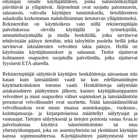
edustajan omalle käyttäjätililleen, jonka isännöintikäyttäjät
päivittävät ja ylläpitävät. Järjestelmät ovat suojattu palomuurein,
salasanoin, vahvalla käyttäjien tunnistuksella, tietoliikenteen
salauksilla korkeimman mahdollisimman tietoturvan ylläpitämiseksi.
Rekistereihin on käyttöoikeus vain niillä rekisterinpitäjän
palveluksessa olevilla käyttäjillä ja työntekijöillä,
ammatinharjoittajilla ja muilla henkilöillä, jotka tarvitsevat
tehtävissään pääsyn tietoihin, sekä taloyhtiön puolelta heillä jotka
tarvitsevat lakisääteisten velvoitten takia pääsyn. Heillä on
käytössään käyttäjätunnukset ja salasanat. Tiedot sijaitsevat
kolmannen osapuolen suojatuilla palvelimilla, jotka sijaitsevat
fyysisesti ETA-alueella.
Rekisterinpitäjät säilyttävät käyttäjien henkilötietoja ainoastaan niin
kauan kuin lainsäädäntö vaatii tai kun edellämainittujen
käyttötarkoituksien toteutus vaatii. Henkilötietoja säilytetään
asiakassuhteen päättymisen jälkeen, kunnes käyttäjäkumppanien
velvoitteet ja muut osapuolten väliset sopimukset ja lainsäädäntöön
perustuvat velvollisuudet ovat suoritettu. Näitä lainsäädännöllisiä
velvollisuuksia ovat muun muassa asuntokauppa-, vuokraus-,
kuluttajansuoja- ja kirjanpitolaeissa määritellyt säilytysajat ja
vastuuajat. Tietojen säilytyksestä ja tietojen poistosta vastaa Avaa.io
palvelualustaa käyttävä isännöintitoimisto tai muu
yhteistyökumppani, joka on asumisyhteisön tai yksittäisen käyttäjän
kanssa sopimussuhteessa. Käyttäjäsuhteen päättymisestä tulee