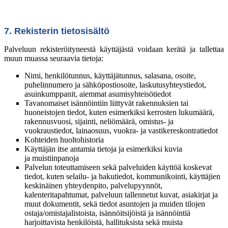
7. Rekisterin tietosisältö
Palveluun rekisteröityneestä käyttäjästä voidaan kerätä ja tallettaa
muun muassa seuraavia tietoja:
Nimi, henkilötunnus, käyttäjätunnus, salasana, osoite,
puhelinnumero ja sähköpostiosoite, laskutusyhteystiedot,
asuinkumppanit, aiemmat asumisyhteisötiedot
Tavanomaiset isännöintiin liittyvät rakennuksien tai
huoneistojen tiedot, kuten esimerkiksi kerrosten lukumäärä,
rakennusvuosi, sijainti, neliömäärä, omistus- ja
vuokraustiedot, lainaosuus, vuokra- ja vastikereskontratiedot
Kohteiden huoltohistoria
Käyttäjän itse antamia tietoja ja esimerkiksi kuvia
ja muistiinpanoja
Palvelun toteuttamiseen sekä palveluiden käyttöä koskevat
tiedot, kuten selailu- ja hakutiedot, kommunikointi, käyttäjien
keskinäinen yhteydenpito, palvelupyynnöt,
kalenteritapahtumat, palveluun tallennetut kuvat, asiakirjat ja
muut dokumentit, sekä tiedot asuntojen ja muiden tilojen
ostaja/omistajalistoista, isännöitsijöistä ja isännöintiä
harjoittavista henkilöistä, hallituksista sekä muista