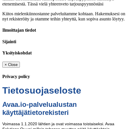
etenemisestä. Tässä vielä yhteenveto tarjouspyynnöstäsi
Kiitos mielenkiinnostanne palveluitamme kohtaan. Hakemuksesi on
nyt rekisteröity ja otamme teihin yhteyttä, kun sopiva asunto löytyy.
Ilmoittajan tiedot
Sijainti
Yksityiskohdat
×
Close
Privacy policy
Tietosuojaseloste
Avaa.io-palvelualustan
käyttäjätietorekisteri
Voimassa 1.1.2020 lähtien ja ovat voimassa toistaiseksi. Avaa
Solutions Oy voi milloin tahansa muuttaa näitä käyttöehtoja.