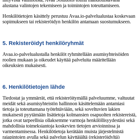
alustana valintojen tekemiseen ja toimintojen toteuttamiseen.
Henkilötietojen käsittely perustuu Avaa.io-palvelualustaa koskevaan
sopimukseen tai rekisteröidyn henkilön antamaan suostumukseen.
5. Rekisteröidyt henkilöryhmät
Avaa.io-palvelualustalla henkilöt ryhmitellään asumisyhteisöiden
roolien mukaan ja oikeudet käyttää palveluita määritellään
oikeuksien mukaisesti.
6. Henkilötietojen lähde
Tiedostat ja ymmärrät, että rekisteröitymällä palveluumme, valtuutat
meidät sekä asumisyhteistön hallinnon käsittelemään antamiasi
tietoja ja toteuttamana työtehtäviään, sekä soveltuvien lakien
mukaisesti pyytämään lisätietoja kolmansien osapuolten rekistereistä,
jotka ovat tarpeellisia ollaksemme varmoja henkilöllisyydestäsi sekä
mahdollisia toimeksiantoja koskevien tietojen arvioinnissa ja
varmentamisessa. Henkilötietoja kerätään muista järjestelmistä
rajapintojen avulla sekä palvelun käyttäjältä (rekisteröidyltä)