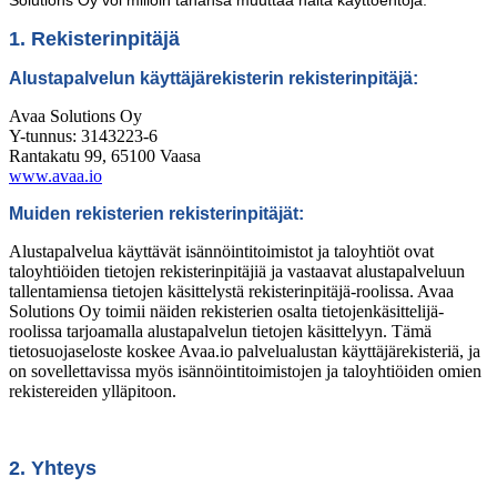
1. Rekisterinpitäjä
Alustapalvelun käyttäjärekisterin rekisterinpitäjä:
Avaa Solutions Oy
Y-tunnus: 3143223-6
Rantakatu 99, 65100 Vaasa
www.avaa.io
Muiden rekisterien rekisterinpitäjät:
Alustapalvelua käyttävät isännöintitoimistot ja taloyhtiöt ovat
taloyhtiöiden tietojen rekisterinpitäjiä ja vastaavat alustapalveluun
tallentamiensa tietojen käsittelystä rekisterinpitäjä-roolissa. Avaa
Solutions Oy toimii näiden rekisterien osalta tietojenkäsittelijä-
roolissa tarjoamalla alustapalvelun tietojen käsittelyyn. Tämä
tietosuojaseloste koskee Avaa.io palvelualustan käyttäjärekisteriä, ja
on sovellettavissa myös isännöintitoimistojen ja taloyhtiöiden omien
rekistereiden ylläpitoon.
2. Yhteys