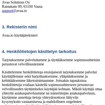
Avaa Solutions Oy
Rantakatu 99, 65100 Vaasa
support@
avaa.io
3. Rekisterin nimi
Avaa.io käyttäjärekisteri
4. Henkilötietojen käsittelyn tarkoitus
Tarjotaksemme palveluitamme ja täyttääksemme sopimussuhteisiin
perustuvat velvollisuutemme
Käsittelemme henkilötietoja ensisijaisesti tarjotaksemme palvelut
käyttäjillemme sekä harjoittaaksemme, ylläpitääksemme ja
kehittääksemme liiketoimintaamme. Joissakin tapauksissa
henkilötietoja voidaan käsitellä sopimussuhteeseen perustuvan
velvollisuuden täyttämiseksi käyttäjää kohtaan. Mikäli käyttäjä ottaa
yhteyttä asiakaspalveluumme tai isännöitsijän asiakaspalveluun,
käytämme annettuja tietoja yhteydenottoon liittyviin
kysymyksiin vastaamisessa ja mahdollisten ongelmien