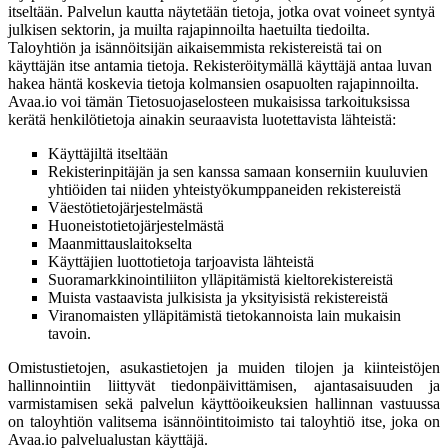
itseltään. Palvelun kautta näytetään tietoja, jotka ovat voineet syntyä
julkisen sektorin, ja muilta rajapinnoilta haetuilta tiedoilta.
Taloyhtiön ja isännöitsijän aikaisemmista rekistereistä tai on
käyttäjän itse antamia tietoja. Rekisteröitymällä käyttäjä antaa luvan
hakea häntä koskevia tietoja kolmansien osapuolten rajapinnoilta.
Avaa.io voi tämän Tietosuojaselosteen mukaisissa tarkoituksissa
kerätä henkilötietoja ainakin seuraavista luotettavista lähteistä:
Käyttäjiltä itseltään
Rekisterinpitäjän ja sen kanssa samaan konserniin kuuluvien
yhtiöiden tai niiden yhteistyökumppaneiden rekistereistä
Väestötietojärjestelmästä
Huoneistotietojärjestelmästä
Maanmittauslaitokselta
Käyttäjien luottotietoja tarjoavista lähteistä
Suoramarkkinointiliiton ylläpitämistä kieltorekistereistä
Muista vastaavista julkisista ja yksityisistä rekistereistä
Viranomaisten ylläpitämistä tietokannoista lain mukaisin
tavoin.
Omistustietojen, asukastietojen ja muiden tilojen ja kiinteistöjen
hallinnointiin liittyvät tiedonpäivittämisen, ajantasaisuuden ja
varmistamisen sekä palvelun käyttöoikeuksien hallinnan vastuussa
on taloyhtiön valitsema isännöintitoimisto tai taloyhtiö itse, joka on
Avaa.io palvelualustan käyttäjä.