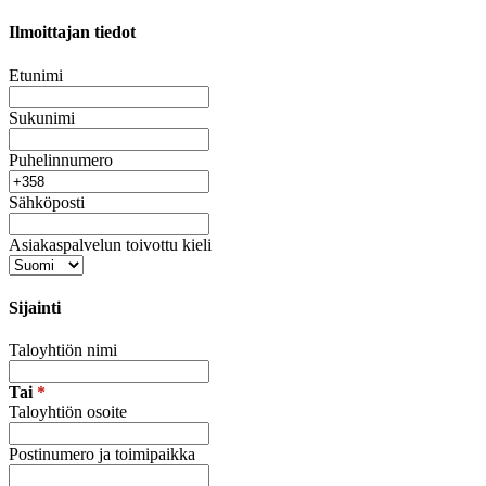
Ilmoittajan tiedot
Etunimi
Sukunimi
Puhelinnumero
Sähköposti
Asiakaspalvelun toivottu kieli
Sijainti
Taloyhtiön nimi
Tai
*
Taloyhtiön osoite
Postinumero ja toimipaikka