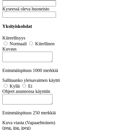
Kyseessä oleva huoneisto
Yksityiskohdat
Kiireellisyys
Normaali
Kiirellinen
Kuvaus
Enimmäispituus 1000 merkkiä
Sallitaanko yleisavaimen käyttö
Kyllä
Ei
Ohjeet asunnossa käyntiin
Enimmäispituus 250 merkkiä
Kuva viasta (Vapaaehtoinen)
(png, jpg, jpeg)