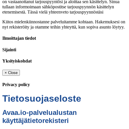
on vastaanottanut tarjouspyyntösi ja aloittaa sen käsittelyn. Sinua
tullaan informoimaan sähköpostitse tarjouspyynnön käsittelyn
etenemisestä. Tässä vielä yhteenveto tarjouspyynnöstäsi
Kiitos mielenkiinnostanne palveluitamme kohtaan. Hakemuksesi on
nyt rekisteröity ja otamme teihin yhteyttä, kun sopiva asunto löytyy.
Ilmoittajan tiedot
Sijainti
Yksityiskohdat
×
Close
Privacy policy
Tietosuojaseloste
Avaa.io-palvelualustan
käyttäjätietorekisteri