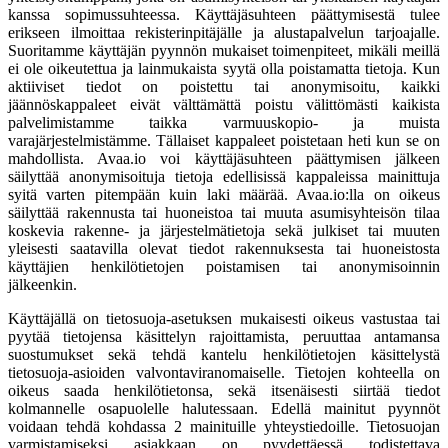
kanssa sopimussuhteessa. Käyttäjäsuhteen päättymisestä tulee
erikseen ilmoittaa rekisterinpitäjälle ja alustapalvelun tarjoajalle.
Suoritamme käyttäjän pyynnön mukaiset toimenpiteet, mikäli meillä
ei ole oikeutettua ja lainmukaista syytä olla poistamatta tietoja. Kun
aktiiviset tiedot on poistettu tai anonymisoitu, kaikki
jäännöskappaleet eivät välttämättä poistu välittömästi kaikista
palvelimistamme taikka varmuuskopio- ja muista
varajärjestelmistämme. Tällaiset kappaleet poistetaan heti kun se on
mahdollista. Avaa.io voi käyttäjäsuhteen päättymisen jälkeen
säilyttää anonymisoituja tietoja edellisissä kappaleissa mainittuja
syitä varten pitempään kuin laki määrää. Avaa.io:lla on oikeus
säilyttää rakennusta tai huoneistoa tai muuta asumisyhteisön tilaa
koskevia rakenne- ja järjestelmätietoja sekä julkiset tai muuten
yleisesti saatavilla olevat tiedot rakennuksesta tai huoneistosta
käyttäjien henkilötietojen poistamisen tai anonymisoinnin
jälkeenkin.
Käyttäjällä on tietosuoja-asetuksen mukaisesti oikeus vastustaa tai
pyytää tietojensa käsittelyn rajoittamista, peruuttaa antamansa
suostumukset sekä tehdä kantelu henkilötietojen käsittelystä
tietosuoja-asioiden valvontaviranomaiselle. Tietojen kohteella on
oikeus saada henkilötietonsa, sekä itsenäisesti siirtää tiedot
kolmannelle osapuolelle halutessaan. Edellä mainitut pyynnöt
voidaan tehdä kohdassa 2 mainituille yhteystiedoille. Tietosuojan
varmistamiseksi asiakkaan on pyydettäessä todistettava