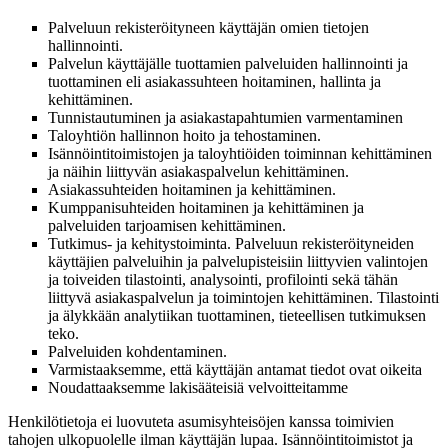
Palveluun rekisteröityneen käyttäjän omien tietojen
hallinnointi.
Palvelun käyttäjälle tuottamien palveluiden hallinnointi ja
tuottaminen eli asiakassuhteen hoitaminen, hallinta ja
kehittäminen.
Tunnistautuminen ja asiakastapahtumien varmentaminen
Taloyhtiön hallinnon hoito ja tehostaminen.
Isännöintitoimistojen ja taloyhtiöiden toiminnan kehittäminen
ja näihin liittyvän asiakaspalvelun kehittäminen.
Asiakassuhteiden hoitaminen ja kehittäminen.
Kumppanisuhteiden hoitaminen ja kehittäminen ja
palveluiden tarjoamisen kehittäminen.
Tutkimus- ja kehitystoiminta.
Palveluun rekisteröityneiden
käyttäjien palveluihin ja palvelupisteisiin liittyvien valintojen
ja toiveiden tilastointi, analysointi, profilointi sekä tähän
liittyvä asiakaspalvelun ja toimintojen kehittäminen. Tilastointi
ja älykkään analytiikan tuottaminen, tieteellisen tutkimuksen
teko.
Palveluiden kohdentaminen.
Varmistaaksemme, että
käyttäjän antamat tiedot ovat oikeita
Noudattaaksemme lakisääteisiä velvoitteitamme
Henkilötietoja ei luovuteta asumisyhteisöjen kanssa toimivien
tahojen ulkopuolelle ilman käyttäjän lupaa. Isännöintitoimistot ja