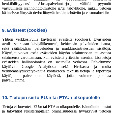
henkilöllisyytensä. Alustapalveluntarjoaja välittää pyynnöt
vastuulliselle isännöintitoimistolle ja/tai taloyhtiölle, mikäli tietojen
käsittelyyn liittyvät tiedot liittyvät heidän tehtäviin ja vastuualueisiin.
9. Evästeet (cookies)
Yhtiön verkkosivuilla käytetään evästeitä (cookies). Evästeiden
avulla seurataan kävijäliikennettä, kehitetään palveluiden laatua,
sekä räätälöidään palveluiden ja markkinointiviestien sisältöjä.
Käyttäjät voivat estää evästeiden käytön selaimessaan tai asettaa
selaimensa varoittamaan, kun evästeitä yritetään asentaa. Lisätietoja
evästeiden hallinnoinnista on saatavilla verkossa. Palvelumme
käyttävät Google Analyticsia sekä Firebasea ja muita
verkkoanalytiikkatyökaluja kootakseen teknisiä tietoja ja raportteja
käyttäjien palveluiden käytöstä, jotta voimme parantaa
palvelujamme.
10. Tietojen siirto EU:n tai ETA:n ulkopuolelle
Tietoja ei luovuteta EU:n tai ETA:n ulkopuolelle. Isännöintitoimistot
ja taloyhtiöt rekisterinpitäjän ominaisuudessa hyväksyvät tietojen