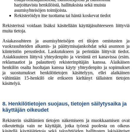
harjoittavista henkilöistä, hallituksista sekä muista
asumisyhteisöjen toimijoista.
Rekisteröidyn itse tuottama tai häntä koskevat tiedot
Rekisterissä voidaan lisäksi käsitellään käyttäjäsuhteeseen liittyviä
muita tietoja.
Asiakassuhteen ja asumisyhteisöjen eri tilojen omistusten ja
vuokrasuhteiden alkamis- ja päättymisajankohdat sekä asunnon ja
kiinteistön perustiedot. Laskutukseen ja perintään liittyvät tiedot.
Asiakkuuteen liittyvä yhteydenpito ja viestintä eri kanavissa (esim.
reklamaatiot ja palautteet) rekisterinpitäjän kanssa. Alaikäisen
henkilön osalta huoltajan kanssa käyty yhteydenpito ja sopimukset
ja suostumukset henkilötietojen käsittelyyn, ellei alaikäinen
vähintään 15-henkilö ole erikseen kieltänyt tällaisten tietojen
käsittelyä.
8. Henkilötietojen suojaus, tietojen säilytysaika ja
käyttäjän oikeudet
Rekisterin sisältämien tietojen näkemiseen ja muokkaamisen ovat
oikeutettuja vain ne käyttäjät, jotka työnsä puolesta on oikeus
käsitellä käyttäjätietoja sekä taloyhtiöiden hallitusten lakisääteiset