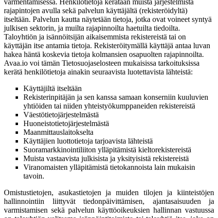
varmentamisessa. Henkilötietoja kerätään muista järjestelmistä
rajapintojen avulla sekä palvelun käyttäjältä (rekisteröidyltä)
itseltään. Palvelun kautta näytetään tietoja, jotka ovat voineet syntyä
julkisen sektorin, ja muilta rajapinnoilta haetuilta tiedoilta.
Taloyhtiön ja isännöitsijän aikaisemmista rekistereistä tai on
käyttäjän itse antamia tietoja. Rekisteröitymällä käyttäjä antaa luvan
hakea häntä koskevia tietoja kolmansien osapuolten rajapinnoilta.
Avaa.io voi tämän Tietosuojaselosteen mukaisissa tarkoituksissa
kerätä henkilötietoja ainakin seuraavista luotettavista lähteistä:
Käyttäjiltä itseltään
Rekisterinpitäjän ja sen kanssa samaan konserniin kuuluvien
yhtiöiden tai niiden yhteistyökumppaneiden rekistereistä
Väestötietojärjestelmästä
Huoneistotietojärjestelmästä
Maanmittauslaitokselta
Käyttäjien luottotietoja tarjoavista lähteistä
Suoramarkkinointiliiton ylläpitämistä kieltorekistereistä
Muista vastaavista julkisista ja yksityisistä rekistereistä
Viranomaisten ylläpitämistä tietokannoista lain mukaisin
tavoin.
Omistustietojen, asukastietojen ja muiden tilojen ja kiinteistöjen
hallinnointiin liittyvät tiedonpäivittämisen, ajantasaisuuden ja
varmistamisen sekä palvelun käyttöoikeuksien hallinnan vastuussa