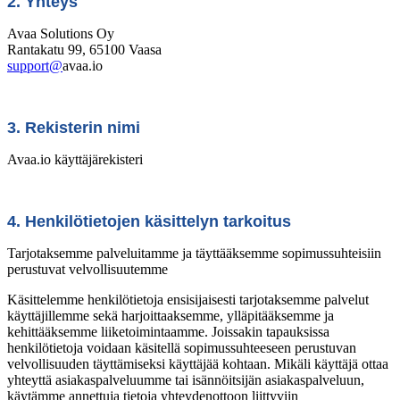
2. Yhteys
Avaa Solutions Oy
Rantakatu 99, 65100 Vaasa
support@
avaa.io
3. Rekisterin nimi
Avaa.io käyttäjärekisteri
4. Henkilötietojen käsittelyn tarkoitus
Tarjotaksemme palveluitamme ja täyttääksemme sopimussuhteisiin
perustuvat velvollisuutemme
Käsittelemme henkilötietoja ensisijaisesti tarjotaksemme palvelut
käyttäjillemme sekä harjoittaaksemme, ylläpitääksemme ja
kehittääksemme liiketoimintaamme. Joissakin tapauksissa
henkilötietoja voidaan käsitellä sopimussuhteeseen perustuvan
velvollisuuden täyttämiseksi käyttäjää kohtaan. Mikäli käyttäjä ottaa
yhteyttä asiakaspalveluumme tai isännöitsijän asiakaspalveluun,
käytämme annettuja tietoja yhteydenottoon liittyviin