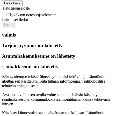
Lisää kuva
Tietosuojaseloste
Hyväksyn tietosuojaselosteen
Pakolliset tiedot
Lähetä
valmis
Tarjouspyyntösi on lähetetty
Asuntohakemuksenne on lähetetty
Lomakkeenne on lähetetty
Kiitos, olemme rekisteröineet syöttämäsi tehtävän ja isännöintitiimi
aloittaa sen käsittelyn. Teitä tullaan informoimaan sähköpostitse
tehtävän edistymisestä.
Avaa.io sovelluksen avulla voitte seurata tehtävän käsittelyä
reaaliaikaisesti ja kommunikoida isännöintitiimin kanssa tehtävään
liittyen.
Kiitokset kiinnostuksestasi palveluitamme kohtaan. Isännöintitiimi