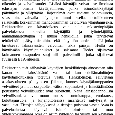
oikeudet ja velvollisuudet. Lisäksi käyttäjät voivat itse ilmoittaa
edustajan omalle käyttäjätililleen, jonka isännöintikäyttäjät
päivittävät ja ylläpitävät. Järjestelmät ovat suojattu palomuurein,
salasanoin, vahvalla käyttäjien tunnistuksella, tietoliikenteen
salauksilla korkeimman mahdollisimman tietoturvan ylläpitämiseksi.
Rekistereihin on käyttöoikeus vain niillä rekisterinpitäjän
palveluksessa olevilla käyttäjillä ja työntekijöillä,
ammatinharjoittajilla ja muilla henkilöillä, jotka tarvitsevat
tehtävissään pääsyn tietoihin, sekä taloyhtiön puolelta heillä jotka
tarvitsevat lakisääteisten velvoitten takia pääsyn. Heillä on
käytössään käyttäjätunnukset ja salasanat. Tiedot sijaitsevat
kolmannen osapuolen suojatuilla palvelimilla, jotka sijaitsevat
fyysisesti ETA-alueella.
Rekisterinpitäjät säilyttävät käyttäjien henkilötietoja ainoastaan niin
kauan kuin lainsäädäntö vaatii tai kun edellämainittujen
käyttötarkoituksien toteutus vaatii. Henkilötietoja säilytetään
asiakassuhteen päättymisen jälkeen, kunnes käyttäjäkumppanien
velvoitteet ja muut osapuolten väliset sopimukset ja lainsäädäntöön
perustuvat velvollisuudet ovat suoritettu. Näitä lainsäädännöllisiä
velvollisuuksia ovat muun muassa asuntokauppa-, vuokraus-,
kuluttajansuoja- ja kirjanpitolaeissa määritellyt säilytysajat ja
vastuuajat. Tietojen säilytyksestä ja tietojen poistosta vastaa Avaa.io
palvelualustaa käyttävä isännöintitoimisto tai muu
yhteistyökumppani, joka on asumisyhteisön tai yksittäisen käyttäjän