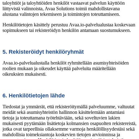
taloyhtiöt ja taloyhtiöiden henkilöt vastaavat palvelun käyttöön
liittyvistä valinnoista, Avaa Solutions toimii mahdollistavana
alustana valintojen tekemiseen ja toimintojen toteuttamiseen.
Henkilötietojen käsittely perustuu Avaa.io-palvelualustaa koskevaan
sopimukseen tai rekisteröidyn henkilön antamaan suostumukseen.
5. Rekisteröidyt henkilöryhmät
Avaa.io-palvelualustalla henkilöt ryhmitellään asumisyhteisöiden
roolien mukaan ja oikeudet käyttää palveluita määritellään
oikeuksien mukaisesti.
6. Henkilötietojen lähde
Tiedostat ja ymmärrät, että rekisteröitymällä palveluumme, valtuutat
meidät sekä asumisyhteistön hallinnon käsittelemään antamiasi
tietoja ja toteuttamana työtehtäviään, sekä soveltuvien lakien
mukaisesti pyytämään lisätietoja kolmansien osapuolten rekistereistä,
jotka ovat tarpeellisia ollaksemme varmoja henkilöllisyydestäsi sekä
mahdollisia toimeksiantoja koskevien tietojen arvioinnissa ja