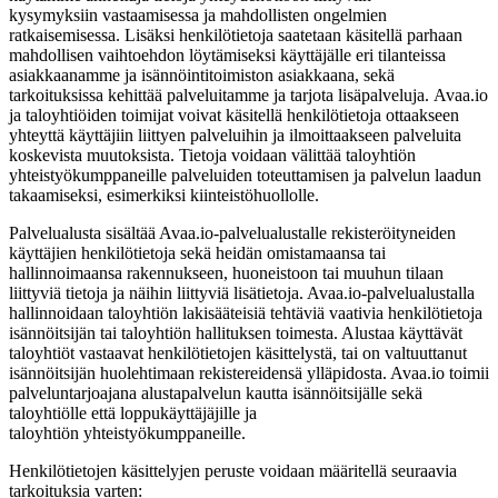
kysymyksiin vastaamisessa ja mahdollisten ongelmien
ratkaisemisessa. Lisäksi henkilötietoja saatetaan käsitellä parhaan
mahdollisen vaihtoehdon löytämiseksi käyttäjälle eri tilanteissa
asiakkaanamme ja isännöintitoimiston asiakkaana, sekä
tarkoituksissa kehittää palveluitamme ja tarjota lisäpalveluja. Avaa.io
ja taloyhtiöiden toimijat voivat käsitellä henkilötietoja ottaakseen
yhteyttä käyttäjiin liittyen palveluihin ja ilmoittaakseen palveluita
koskevista muutoksista. Tietoja voidaan välittää taloyhtiön
yhteistyökumppaneille palveluiden toteuttamisen ja palvelun laadun
takaamiseksi, esimerkiksi kiinteistöhuollolle.
Palvelualusta sisältää Avaa.io-palvelualustalle rekisteröityneiden
käyttäjien henkilötietoja sekä heidän omistamaansa tai
hallinnoimaansa rakennukseen, huoneistoon tai muuhun tilaan
liittyviä tietoja ja näihin liittyviä lisätietoja. Avaa.io-palvelualustalla
hallinnoidaan taloyhtiön lakisääteisiä tehtäviä vaativia henkilötietoja
isännöitsijän tai taloyhtiön hallituksen toimesta. Alustaa käyttävät
taloyhtiöt vastaavat henkilötietojen käsittelystä, tai on valtuuttanut
isännöitsijän huolehtimaan rekistereidensä ylläpidosta. Avaa.io toimii
palveluntarjoajana alustapalvelun kautta isännöitsijälle sekä
taloyhtiölle että loppukäyttäjäjille ja
taloyhtiön yhteistyökumppaneille.
Henkilötietojen käsittelyjen peruste voidaan määritellä seuraavia
tarkoituksia varten: