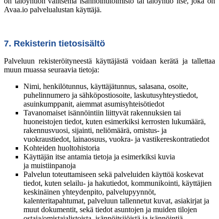
on taloyhtiön valitsema isännöintitoimisto tai taloyhtiö itse, joka on
Avaa.io palvelualustan käyttäjä.
7. Rekisterin tietosisältö
Palveluun rekisteröityneestä käyttäjästä voidaan kerätä ja tallettaa
muun muassa seuraavia tietoja:
Nimi, henkilötunnus, käyttäjätunnus, salasana, osoite,
puhelinnumero ja sähköpostiosoite, laskutusyhteystiedot,
asuinkumppanit, aiemmat asumisyhteisötiedot
Tavanomaiset isännöintiin liittyvät rakennuksien tai
huoneistojen tiedot, kuten esimerkiksi kerrosten lukumäärä,
rakennusvuosi, sijainti, neliömäärä, omistus- ja
vuokraustiedot, lainaosuus, vuokra- ja vastikereskontratiedot
Kohteiden huoltohistoria
Käyttäjän itse antamia tietoja ja esimerkiksi kuvia
ja muistiinpanoja
Palvelun toteuttamiseen sekä palveluiden käyttöä koskevat
tiedot, kuten selailu- ja hakutiedot, kommunikointi, käyttäjien
keskinäinen yhteydenpito, palvelupyynnöt,
kalenteritapahtumat, palveluun tallennetut kuvat, asiakirjat ja
muut dokumentit, sekä tiedot asuntojen ja muiden tilojen
ostaja/omistajalistoista, isännöitsijöistä ja isännöintiä