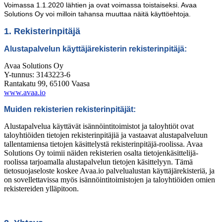
Voimassa 1.1.2020 lähtien ja ovat voimassa toistaiseksi. Avaa
Solutions Oy voi milloin tahansa muuttaa näitä käyttöehtoja.
1. Rekisterinpitäjä
Alustapalvelun käyttäjärekisterin rekisterinpitäjä:
Avaa Solutions Oy
Y-tunnus: 3143223-6
Rantakatu 99, 65100 Vaasa
www.avaa.io
Muiden rekisterien rekisterinpitäjät:
Alustapalvelua käyttävät isännöintitoimistot ja taloyhtiöt ovat
taloyhtiöiden tietojen rekisterinpitäjiä ja vastaavat alustapalveluun
tallentamiensa tietojen käsittelystä rekisterinpitäjä-roolissa. Avaa
Solutions Oy toimii näiden rekisterien osalta tietojenkäsittelijä-
roolissa tarjoamalla alustapalvelun tietojen käsittelyyn. Tämä
tietosuojaseloste koskee Avaa.io palvelualustan käyttäjärekisteriä, ja
on sovellettavissa myös isännöintitoimistojen ja taloyhtiöiden omien
rekistereiden ylläpitoon.