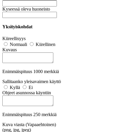
Kyseessä oleva huoneisto
Yksityiskohdat
Kiireellisyys
Normaali
Kiirellinen
Kuvaus
Enimmäispituus 1000 merkkiä
Sallitaanko yleisavaimen käyttö
Kyllä
Ei
Ohjeet asunnossa käyntiin
Enimmäispituus 250 merkkiä
Kuva viasta (Vapaaehtoinen)
(png, jpg, jpeg)