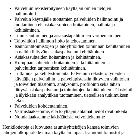
Palveluun rekisteröityneen käyttäjän omien tietojen
hallinnointi.
Palvelun käyttäjälle tuottamien palveluiden hallinnointi ja
tuottaminen eli asiakassuhteen hoitaminen, hallinta ja
kehittäminen.
Tunnistautuminen ja asiakastapahtumien varmentaminen
Taloyhtiön hallinnon hoito ja tehostaminen.
Isännöintitoimistojen ja taloyhtiöiden toiminnan kehittäminen
ja näihin liittyvän asiakaspalvelun kehittäminen.
Asiakassuhteiden hoitaminen ja kehittäminen.
Kumppanisuhteiden hoitaminen ja kehittäminen ja
palveluiden tarjoamisen kehittäminen.
Tutkimus- ja kehitystoiminta.
Palveluun rekisteröityneiden
käyttäjien palveluihin ja palvelupisteisiin liittyvien valintojen
ja toiveiden tilastointi, analysointi, profilointi sekä tähän
liittyvä asiakaspalvelun ja toimintojen kehittäminen. Tilastointi
ja älykkään analytiikan tuottaminen, tieteellisen tutkimuksen
teko.
Palveluiden kohdentaminen.
Varmistaaksemme, että
käyttäjän antamat tiedot ovat oikeita
Noudattaaksemme lakisääteisiä velvoitteitamme
Henkilötietoja ei luovuteta asumisyhteisöjen kanssa toimivien
tahojen ulkopuolelle ilman käyttäjän lupaa. Isännöintitoimistot ja