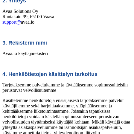
2. Yhteys
Avaa Solutions Oy
Rantakatu 99, 65100 Vaasa
support@
avaa.io
3. Rekisterin nimi
Avaa.io käyttäjärekisteri
4. Henkilötietojen käsittelyn tarkoitus
Tarjotaksemme palveluitamme ja täyttääksemme sopimussuhteisiin
perustuvat velvollisuutemme
Käsittelemme henkilötietoja ensisijaisesti tarjotaksemme palvelut
käyttäjillemme sekä harjoittaaksemme, ylläpitääksemme ja
kehittääksemme liiketoimintaamme. Joissakin tapauksissa
henkilötietoja voidaan käsitellä sopimussuhteeseen perustuvan
velvollisuuden täyttämiseksi käyttäjää kohtaan. Mikäli käyttäjä ottaa
yhteyttä asiakaspalveluumme tai isännöitsijän asiakaspalveluun,
käytämme annettuja tietoja yhteydenottoon liittyviin