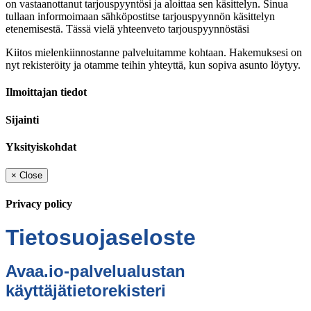
on vastaanottanut tarjouspyyntösi ja aloittaa sen käsittelyn. Sinua
tullaan informoimaan sähköpostitse tarjouspyynnön käsittelyn
etenemisestä. Tässä vielä yhteenveto tarjouspyynnöstäsi
Kiitos mielenkiinnostanne palveluitamme kohtaan. Hakemuksesi on
nyt rekisteröity ja otamme teihin yhteyttä, kun sopiva asunto löytyy.
Ilmoittajan tiedot
Sijainti
Yksityiskohdat
×
Close
Privacy policy
Tietosuojaseloste
Avaa.io-palvelualustan
käyttäjätietorekisteri