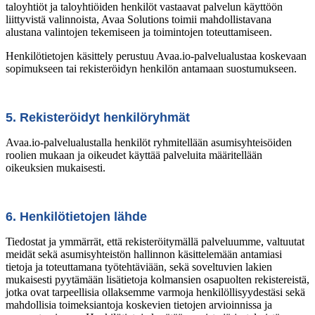
taloyhtiöt ja taloyhtiöiden henkilöt vastaavat palvelun käyttöön
liittyvistä valinnoista, Avaa Solutions toimii mahdollistavana
alustana valintojen tekemiseen ja toimintojen toteuttamiseen.
Henkilötietojen käsittely perustuu Avaa.io-palvelualustaa koskevaan
sopimukseen tai rekisteröidyn henkilön antamaan suostumukseen.
5. Rekisteröidyt henkilöryhmät
Avaa.io-palvelualustalla henkilöt ryhmitellään asumisyhteisöiden
roolien mukaan ja oikeudet käyttää palveluita määritellään
oikeuksien mukaisesti.
6. Henkilötietojen lähde
Tiedostat ja ymmärrät, että rekisteröitymällä palveluumme, valtuutat
meidät sekä asumisyhteistön hallinnon käsittelemään antamiasi
tietoja ja toteuttamana työtehtäviään, sekä soveltuvien lakien
mukaisesti pyytämään lisätietoja kolmansien osapuolten rekistereistä,
jotka ovat tarpeellisia ollaksemme varmoja henkilöllisyydestäsi sekä
mahdollisia toimeksiantoja koskevien tietojen arvioinnissa ja