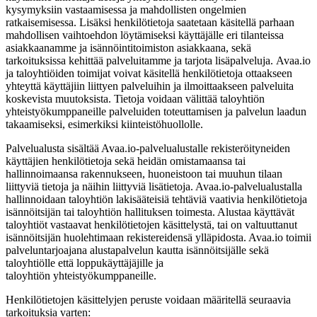
kysymyksiin vastaamisessa ja mahdollisten ongelmien
ratkaisemisessa. Lisäksi henkilötietoja saatetaan käsitellä parhaan
mahdollisen vaihtoehdon löytämiseksi käyttäjälle eri tilanteissa
asiakkaanamme ja isännöintitoimiston asiakkaana, sekä
tarkoituksissa kehittää palveluitamme ja tarjota lisäpalveluja. Avaa.io
ja taloyhtiöiden toimijat voivat käsitellä henkilötietoja ottaakseen
yhteyttä käyttäjiin liittyen palveluihin ja ilmoittaakseen palveluita
koskevista muutoksista. Tietoja voidaan välittää taloyhtiön
yhteistyökumppaneille palveluiden toteuttamisen ja palvelun laadun
takaamiseksi, esimerkiksi kiinteistöhuollolle.
Palvelualusta sisältää Avaa.io-palvelualustalle rekisteröityneiden
käyttäjien henkilötietoja sekä heidän omistamaansa tai
hallinnoimaansa rakennukseen, huoneistoon tai muuhun tilaan
liittyviä tietoja ja näihin liittyviä lisätietoja. Avaa.io-palvelualustalla
hallinnoidaan taloyhtiön lakisääteisiä tehtäviä vaativia henkilötietoja
isännöitsijän tai taloyhtiön hallituksen toimesta. Alustaa käyttävät
taloyhtiöt vastaavat henkilötietojen käsittelystä, tai on valtuuttanut
isännöitsijän huolehtimaan rekistereidensä ylläpidosta. Avaa.io toimii
palveluntarjoajana alustapalvelun kautta isännöitsijälle sekä
taloyhtiölle että loppukäyttäjäjille ja
taloyhtiön yhteistyökumppaneille.
Henkilötietojen käsittelyjen peruste voidaan määritellä seuraavia
tarkoituksia varten: