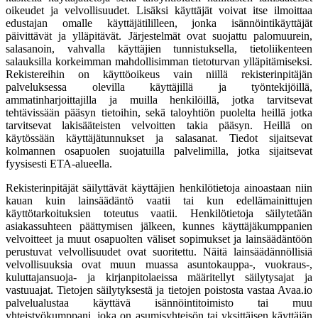
oikeudet ja velvollisuudet. Lisäksi käyttäjät voivat itse ilmoittaa
edustajan omalle käyttäjätililleen, jonka isännöintikäyttäjät
päivittävät ja ylläpitävät. Järjestelmät ovat suojattu palomuurein,
salasanoin, vahvalla käyttäjien tunnistuksella, tietoliikenteen
salauksilla korkeimman mahdollisimman tietoturvan ylläpitämiseksi.
Rekistereihin on käyttöoikeus vain niillä rekisterinpitäjän
palveluksessa olevilla käyttäjillä ja työntekijöillä,
ammatinharjoittajilla ja muilla henkilöillä, jotka tarvitsevat
tehtävissään pääsyn tietoihin, sekä taloyhtiön puolelta heillä jotka
tarvitsevat lakisääteisten velvoitten takia pääsyn. Heillä on
käytössään käyttäjätunnukset ja salasanat. Tiedot sijaitsevat
kolmannen osapuolen suojatuilla palvelimilla, jotka sijaitsevat
fyysisesti ETA-alueella.
Rekisterinpitäjät säilyttävät käyttäjien henkilötietoja ainoastaan niin
kauan kuin lainsäädäntö vaatii tai kun edellämainittujen
käyttötarkoituksien toteutus vaatii. Henkilötietoja säilytetään
asiakassuhteen päättymisen jälkeen, kunnes käyttäjäkumppanien
velvoitteet ja muut osapuolten väliset sopimukset ja lainsäädäntöön
perustuvat velvollisuudet ovat suoritettu. Näitä lainsäädännöllisiä
velvollisuuksia ovat muun muassa asuntokauppa-, vuokraus-,
kuluttajansuoja- ja kirjanpitolaeissa määritellyt säilytysajat ja
vastuuajat. Tietojen säilytyksestä ja tietojen poistosta vastaa Avaa.io
palvelualustaa käyttävä isännöintitoimisto tai muu
yhteistyökumppani, joka on asumisyhteisön tai yksittäisen käyttäjän