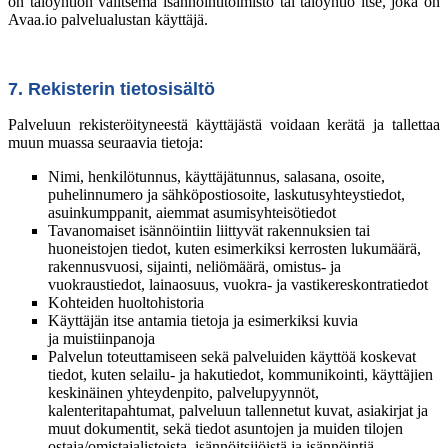
on taloyhtiön valitsema isännöintitoimisto tai taloyhtiö itse, joka on
Avaa.io palvelualustan käyttäjä.
7. Rekisterin tietosisältö
Palveluun rekisteröityneestä käyttäjästä voidaan kerätä ja tallettaa
muun muassa seuraavia tietoja:
Nimi, henkilötunnus, käyttäjätunnus, salasana, osoite,
puhelinnumero ja sähköpostiosoite, laskutusyhteystiedot,
asuinkumppanit, aiemmat asumisyhteisötiedot
Tavanomaiset isännöintiin liittyvät rakennuksien tai
huoneistojen tiedot, kuten esimerkiksi kerrosten lukumäärä,
rakennusvuosi, sijainti, neliömäärä, omistus- ja
vuokraustiedot, lainaosuus, vuokra- ja vastikereskontratiedot
Kohteiden huoltohistoria
Käyttäjän itse antamia tietoja ja esimerkiksi kuvia
ja muistiinpanoja
Palvelun toteuttamiseen sekä palveluiden käyttöä koskevat
tiedot, kuten selailu- ja hakutiedot, kommunikointi, käyttäjien
keskinäinen yhteydenpito, palvelupyynnöt,
kalenteritapahtumat, palveluun tallennetut kuvat, asiakirjat ja
muut dokumentit, sekä tiedot asuntojen ja muiden tilojen
ostaja/omistajalistoista, isännöitsijöistä ja isännöintiä