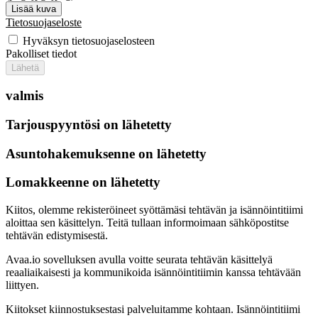
Lisää kuva
Tietosuojaseloste
Hyväksyn tietosuojaselosteen
Pakolliset tiedot
Lähetä
valmis
Tarjouspyyntösi on lähetetty
Asuntohakemuksenne on lähetetty
Lomakkeenne on lähetetty
Kiitos, olemme rekisteröineet syöttämäsi tehtävän ja isännöintitiimi
aloittaa sen käsittelyn. Teitä tullaan informoimaan sähköpostitse
tehtävän edistymisestä.
Avaa.io sovelluksen avulla voitte seurata tehtävän käsittelyä
reaaliaikaisesti ja kommunikoida isännöintitiimin kanssa tehtävään
liittyen.
Kiitokset kiinnostuksestasi palveluitamme kohtaan. Isännöintitiimi