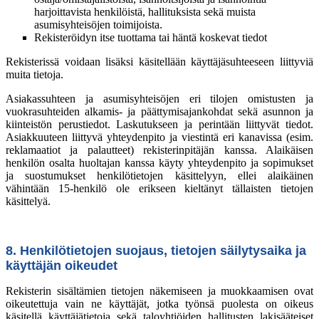
harjoittavista henkilöistä, hallituksista sekä muista
asumisyhteisöjen toimijoista.
Rekisteröidyn itse tuottama tai häntä koskevat tiedot
Rekisterissä voidaan lisäksi käsitellään käyttäjäsuhteeseen liittyviä
muita tietoja.
Asiakassuhteen ja asumisyhteisöjen eri tilojen omistusten ja
vuokrasuhteiden alkamis- ja päättymisajankohdat sekä asunnon ja
kiinteistön perustiedot. Laskutukseen ja perintään liittyvät tiedot.
Asiakkuuteen liittyvä yhteydenpito ja viestintä eri kanavissa (esim.
reklamaatiot ja palautteet) rekisterinpitäjän kanssa. Alaikäisen
henkilön osalta huoltajan kanssa käyty yhteydenpito ja sopimukset
ja suostumukset henkilötietojen käsittelyyn, ellei alaikäinen
vähintään 15-henkilö ole erikseen kieltänyt tällaisten tietojen
käsittelyä.
8. Henkilötietojen suojaus, tietojen säilytysaika ja
käyttäjän oikeudet
Rekisterin sisältämien tietojen näkemiseen ja muokkaamisen ovat
oikeutettuja vain ne käyttäjät, jotka työnsä puolesta on oikeus
käsitellä käyttäjätietoja sekä taloyhtiöiden hallitusten lakisääteiset