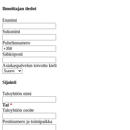
Ilmoittajan tiedot
Etunimi
Sukunimi
Puhelinnumero
Sähköposti
Asiakaspalvelun toivottu kieli
Sijainti
Taloyhtiön nimi
Tai
*
Taloyhtiön osoite
Postinumero ja toimipaikka