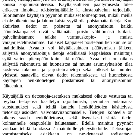
kanssa sopimussuhteessa. Käyttäjäsuhteen päättymisestä tulee
erikseen ilmoittaa rekisterinpitäjälle ja alustapalvelun tarjoajalle.
Suoritamme käyttäjän pyynnön mukaiset toimenpiteet, mikäli meillä
ei ole oikeutettua ja lainmukaista syytä olla poistamatta tietoja. Kun
aktiiviset tiedot on poistettu tai anonymisoitu, kaikki
jäännöskappaleet eivät välttämättä poistu välittömästi kaikista
palvelimistamme taikka varmuuskopio- ja muista
varajärjestelmistämme. Tällaiset kappaleet poistetaan heti kun se on
mahdollista. Avaa.io voi käyttäjäsuhteen päättymisen jälkeen
säilyttää anonymisoituja tietoja edellisissä kappaleissa mainittuja
syitä varten pitempään kuin laki määrää. Avaa.io:lla on oikeus
säilyttää rakennusta tai huoneistoa tai muuta asumisyhteisön tilaa
koskevia rakenne- ja järjestelmätietoja sekä julkiset tai muuten
yleisesti saatavilla olevat tiedot rakennuksesta tai huoneistosta
käyttäjien henkilötietojen poistamisen tai anonymisoinnin
jälkeenkin.
Käyttäjällä on tietosuoja-asetuksen mukaisesti oikeus vastustaa tai
pyytää tietojensa käsittelyn rajoittamista, peruuttaa antamansa
suostumukset sekä tehdä kantelu henkilötietojen käsittelystä
tietosuoja-asioiden valvontaviranomaiselle. Tietojen kohteella on
oikeus saada henkilötietonsa, sekä itsenäisesti siirtää tiedot
kolmannelle osapuolelle halutessaan. Edellä mainitut pyynnöt
voidaan tehdä kohdassa 2 mainituille yhteystiedoille. Tietosuojan
varmistamiseksi asiakkaan on pyydettäessä todistettava