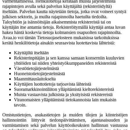
varmentamisessa. Henkilötietoja kerätään muista järjestelmistä
rajapintojen avulla sekä palvelun käyttäjältä (rekisteröidyltä)
itseltään. Palvelun kautta näytetään tietoja, jotka ovat voineet syntyä
julkisen sektorin, ja muilta rajapinnoilta haetuilta tiedoilta.
Taloyhtiön ja isännöitsijän aikaisemmista rekistereistä tai on
käyttäjän itse antamia tietoja. Rekisteröitymällä käyttäjä antaa luvan
hakea häntä koskevia tietoja kolmansien osapuolten rajapinnoilta.
Avaa.io voi tämän Tietosuojaselosteen mukaisissa tarkoituksissa
kerätä henkilötietoja ainakin seuraavista luotettavista lähteistä:
Käyttäjiltä itseltään
Rekisterinpitäjän ja sen kanssa samaan konserniin kuuluvien
yhtiöiden tai niiden yhteistyökumppaneiden rekistereistä
Väestötietojärjestelmästä
Huoneistotietojärjestelmästä
Maanmittauslaitokselta
Käyttäjien luottotietoja tarjoavista lähteistä
Suoramarkkinointiliiton ylläpitämistä kieltorekistereistä
Muista vastaavista julkisista ja yksityisistä rekistereistä
Viranomaisten ylläpitämistä tietokannoista lain mukaisin
tavoin.
Omistustietojen, asukastietojen ja muiden tilojen ja kiinteistöjen
hallinnointiin liittyvät tiedonpäivittämisen, ajantasaisuuden ja
varmistamisen sekä palvelun käyttöoikeuksien hallinnan vastuussa