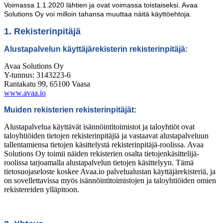
Voimassa 1.1.2020 lähtien ja ovat voimassa toistaiseksi. Avaa
Solutions Oy voi milloin tahansa muuttaa näitä käyttöehtoja.
1. Rekisterinpitäjä
Alustapalvelun käyttäjärekisterin rekisterinpitäjä:
Avaa Solutions Oy
Y-tunnus: 3143223-6
Rantakatu 99, 65100 Vaasa
www.avaa.io
Muiden rekisterien rekisterinpitäjät:
Alustapalvelua käyttävät isännöintitoimistot ja taloyhtiöt ovat
taloyhtiöiden tietojen rekisterinpitäjiä ja vastaavat alustapalveluun
tallentamiensa tietojen käsittelystä rekisterinpitäjä-roolissa. Avaa
Solutions Oy toimii näiden rekisterien osalta tietojenkäsittelijä-
roolissa tarjoamalla alustapalvelun tietojen käsittelyyn. Tämä
tietosuojaseloste koskee Avaa.io palvelualustan käyttäjärekisteriä, ja
on sovellettavissa myös isännöintitoimistojen ja taloyhtiöiden omien
rekistereiden ylläpitoon.