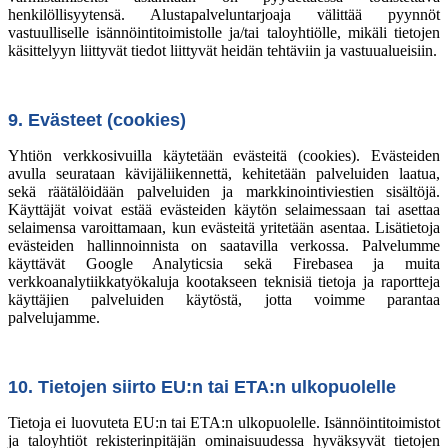
henkilöllisyytensä. Alustapalveluntarjoaja välittää pyynnöt
vastuulliselle isännöintitoimistolle ja/tai taloyhtiölle, mikäli tietojen
käsittelyyn liittyvät tiedot liittyvät heidän tehtäviin ja vastuualueisiin.
9. Evästeet (cookies)
Yhtiön verkkosivuilla käytetään evästeitä (cookies). Evästeiden
avulla seurataan kävijäliikennettä, kehitetään palveluiden laatua,
sekä räätälöidään palveluiden ja markkinointiviestien sisältöjä.
Käyttäjät voivat estää evästeiden käytön selaimessaan tai asettaa
selaimensa varoittamaan, kun evästeitä yritetään asentaa. Lisätietoja
evästeiden hallinnoinnista on saatavilla verkossa. Palvelumme
käyttävät Google Analyticsia sekä Firebasea ja muita
verkkoanalytiikkatyökaluja kootakseen teknisiä tietoja ja raportteja
käyttäjien palveluiden käytöstä, jotta voimme parantaa
palvelujamme.
10. Tietojen siirto EU:n tai ETA:n ulkopuolelle
Tietoja ei luovuteta EU:n tai ETA:n ulkopuolelle. Isännöintitoimistot
ja taloyhtiöt rekisterinpitäjän ominaisuudessa hyväksyvät tietojen