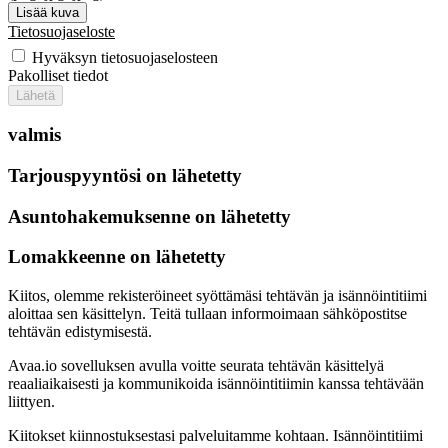
Lisää kuva
Tietosuojaseloste
Hyväksyn tietosuojaselosteen
Pakolliset tiedot
Lähetä
valmis
Tarjouspyyntösi on lähetetty
Asuntohakemuksenne on lähetetty
Lomakkeenne on lähetetty
Kiitos, olemme rekisteröineet syöttämäsi tehtävän ja isännöintitiimi
aloittaa sen käsittelyn. Teitä tullaan informoimaan sähköpostitse
tehtävän edistymisestä.
Avaa.io sovelluksen avulla voitte seurata tehtävän käsittelyä
reaaliaikaisesti ja kommunikoida isännöintitiimin kanssa tehtävään
liittyen.
Kiitokset kiinnostuksestasi palveluitamme kohtaan. Isännöintitiimi