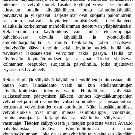
oikeudet ja velvollisuudet. Lisäksi käyttäjät voivat itse ilmoittaa
edustajan omalle käyttäjätililleen, jonka isännöintikäyttäjät
päivittävät ja ylläpitävät. Järjestelmät ovat suojattu palomuurein,
salasanoin, vahvalla käyttäjien tunnistuksella, tietoliikenteen
salauksilla korkeimman mahdollisimman tietoturvan ylläpitämiseksi.
Rekistereihin on käyttöoikeus vain niillä rekisterinpitäjän
palveluksessa olevilla käyttäjillä ja työntekijöillä,
ammatinharjoittajilla ja muilla henkilöillä, jotka tarvitsevat
tehtävissään pääsyn tietoihin, sekä taloyhtiön puolelta heillä jotka
tarvitsevat lakisääteisten velvoitten takia pääsyn. Heillä on
käytössään käyttäjätunnukset ja salasanat. Tiedot sijaitsevat
kolmannen osapuolen suojatuilla palvelimilla, jotka sijaitsevat
fyysisesti ETA-alueella.
Rekisterinpitäjät säilyttävät käyttäjien henkilötietoja ainoastaan niin
kauan kuin lainsäädäntö vaatii tai kun edellämainittujen
käyttötarkoituksien toteutus vaatii. Henkilötietoja säilytetään
asiakassuhteen päättymisen jälkeen, kunnes käyttäjäkumppanien
velvoitteet ja muut osapuolten väliset sopimukset ja lainsäädäntöön
perustuvat velvollisuudet ovat suoritettu. Näitä lainsäädännöllisiä
velvollisuuksia ovat muun muassa asuntokauppa-, vuokraus-,
kuluttajansuoja- ja kirjanpitolaeissa määritellyt säilytysajat ja
vastuuajat. Tietojen säilytyksestä ja tietojen poistosta vastaa Avaa.io
palvelualustaa käyttävä isännöintitoimisto tai muu
yhteistyökumppani, joka on asumisyhteisön tai yksittäisen käyttäjän