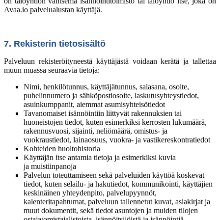
on taloyhtiön valitsema isännöintitoimisto tai taloyhtiö itse, joka on
Avaa.io palvelualustan käyttäjä.
7. Rekisterin tietosisältö
Palveluun rekisteröityneestä käyttäjästä voidaan kerätä ja tallettaa
muun muassa seuraavia tietoja:
Nimi, henkilötunnus, käyttäjätunnus, salasana, osoite,
puhelinnumero ja sähköpostiosoite, laskutusyhteystiedot,
asuinkumppanit, aiemmat asumisyhteisötiedot
Tavanomaiset isännöintiin liittyvät rakennuksien tai
huoneistojen tiedot, kuten esimerkiksi kerrosten lukumäärä,
rakennusvuosi, sijainti, neliömäärä, omistus- ja
vuokraustiedot, lainaosuus, vuokra- ja vastikereskontratiedot
Kohteiden huoltohistoria
Käyttäjän itse antamia tietoja ja esimerkiksi kuvia
ja muistiinpanoja
Palvelun toteuttamiseen sekä palveluiden käyttöä koskevat
tiedot, kuten selailu- ja hakutiedot, kommunikointi, käyttäjien
keskinäinen yhteydenpito, palvelupyynnöt,
kalenteritapahtumat, palveluun tallennetut kuvat, asiakirjat ja
muut dokumentit, sekä tiedot asuntojen ja muiden tilojen
ostaja/omistajalistoista, isännöitsijöistä ja isännöintiä