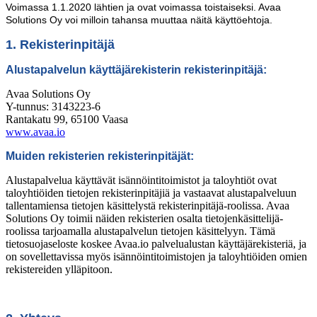
Voimassa 1.1.2020 lähtien ja ovat voimassa toistaiseksi. Avaa
Solutions Oy voi milloin tahansa muuttaa näitä käyttöehtoja.
1. Rekisterinpitäjä
Alustapalvelun käyttäjärekisterin rekisterinpitäjä:
Avaa Solutions Oy
Y-tunnus: 3143223-6
Rantakatu 99, 65100 Vaasa
www.avaa.io
Muiden rekisterien rekisterinpitäjät:
Alustapalvelua käyttävät isännöintitoimistot ja taloyhtiöt ovat
taloyhtiöiden tietojen rekisterinpitäjiä ja vastaavat alustapalveluun
tallentamiensa tietojen käsittelystä rekisterinpitäjä-roolissa. Avaa
Solutions Oy toimii näiden rekisterien osalta tietojenkäsittelijä-
roolissa tarjoamalla alustapalvelun tietojen käsittelyyn. Tämä
tietosuojaseloste koskee Avaa.io palvelualustan käyttäjärekisteriä, ja
on sovellettavissa myös isännöintitoimistojen ja taloyhtiöiden omien
rekistereiden ylläpitoon.