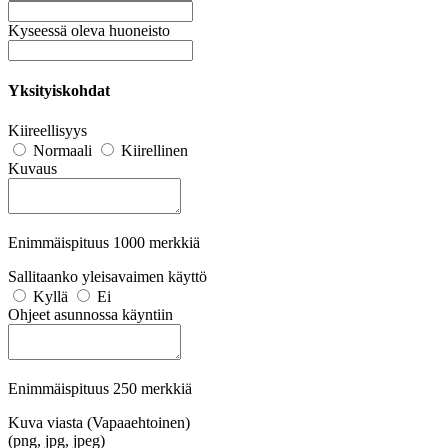
Kyseessä oleva huoneisto
Yksityiskohdat
Kiireellisyys
Normaali
Kiirellinen
Kuvaus
Enimmäispituus 1000 merkkiä
Sallitaanko yleisavaimen käyttö
Kyllä
Ei
Ohjeet asunnossa käyntiin
Enimmäispituus 250 merkkiä
Kuva viasta (Vapaaehtoinen)
(png, jpg, jpeg)