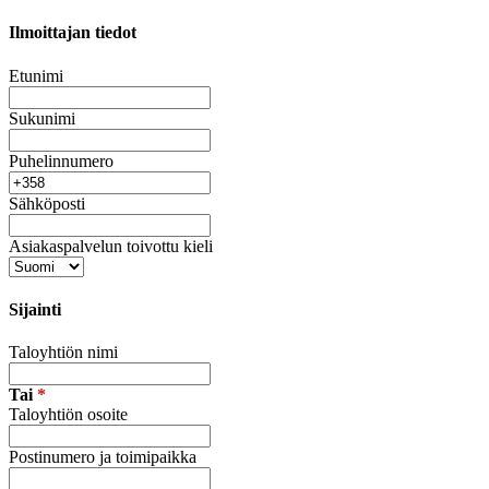
Ilmoittajan tiedot
Etunimi
Sukunimi
Puhelinnumero
Sähköposti
Asiakaspalvelun toivottu kieli
Sijainti
Taloyhtiön nimi
Tai
*
Taloyhtiön osoite
Postinumero ja toimipaikka