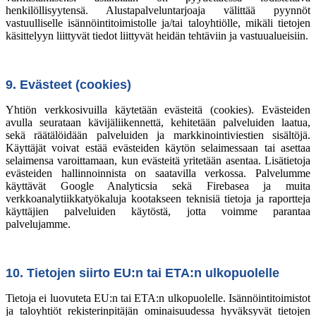
henkilöllisyytensä. Alustapalveluntarjoaja välittää pyynnöt
vastuulliselle isännöintitoimistolle ja/tai taloyhtiölle, mikäli tietojen
käsittelyyn liittyvät tiedot liittyvät heidän tehtäviin ja vastuualueisiin.
9. Evästeet (cookies)
Yhtiön verkkosivuilla käytetään evästeitä (cookies). Evästeiden
avulla seurataan kävijäliikennettä, kehitetään palveluiden laatua,
sekä räätälöidään palveluiden ja markkinointiviestien sisältöjä.
Käyttäjät voivat estää evästeiden käytön selaimessaan tai asettaa
selaimensa varoittamaan, kun evästeitä yritetään asentaa. Lisätietoja
evästeiden hallinnoinnista on saatavilla verkossa. Palvelumme
käyttävät Google Analyticsia sekä Firebasea ja muita
verkkoanalytiikkatyökaluja kootakseen teknisiä tietoja ja raportteja
käyttäjien palveluiden käytöstä, jotta voimme parantaa
palvelujamme.
10. Tietojen siirto EU:n tai ETA:n ulkopuolelle
Tietoja ei luovuteta EU:n tai ETA:n ulkopuolelle. Isännöintitoimistot
ja taloyhtiöt rekisterinpitäjän ominaisuudessa hyväksyvät tietojen