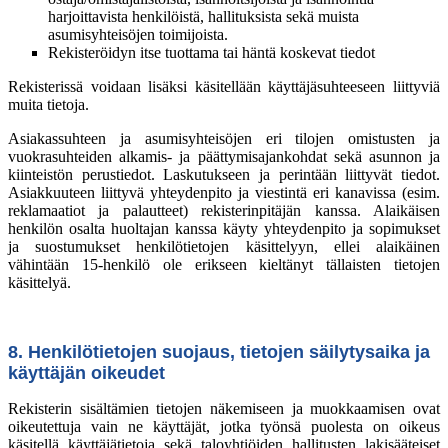
harjoittavista henkilöistä, hallituksista sekä muista
asumisyhteisöjen toimijoista.
Rekisteröidyn itse tuottama tai häntä koskevat tiedot
Rekisterissä voidaan lisäksi käsitellään käyttäjäsuhteeseen liittyviä
muita tietoja.
Asiakassuhteen ja asumisyhteisöjen eri tilojen omistusten ja
vuokrasuhteiden alkamis- ja päättymisajankohdat sekä asunnon ja
kiinteistön perustiedot. Laskutukseen ja perintään liittyvät tiedot.
Asiakkuuteen liittyvä yhteydenpito ja viestintä eri kanavissa (esim.
reklamaatiot ja palautteet) rekisterinpitäjän kanssa. Alaikäisen
henkilön osalta huoltajan kanssa käyty yhteydenpito ja sopimukset
ja suostumukset henkilötietojen käsittelyyn, ellei alaikäinen
vähintään 15-henkilö ole erikseen kieltänyt tällaisten tietojen
käsittelyä.
8. Henkilötietojen suojaus, tietojen säilytysaika ja
käyttäjän oikeudet
Rekisterin sisältämien tietojen näkemiseen ja muokkaamisen ovat
oikeutettuja vain ne käyttäjät, jotka työnsä puolesta on oikeus
käsitellä käyttäjätietoja sekä taloyhtiöiden hallitusten lakisääteiset