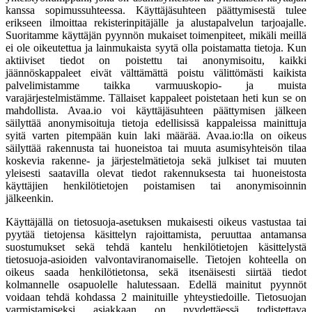
kanssa sopimussuhteessa. Käyttäjäsuhteen päättymisestä tulee
erikseen ilmoittaa rekisterinpitäjälle ja alustapalvelun tarjoajalle.
Suoritamme käyttäjän pyynnön mukaiset toimenpiteet, mikäli meillä
ei ole oikeutettua ja lainmukaista syytä olla poistamatta tietoja. Kun
aktiiviset tiedot on poistettu tai anonymisoitu, kaikki
jäännöskappaleet eivät välttämättä poistu välittömästi kaikista
palvelimistamme taikka varmuuskopio- ja muista
varajärjestelmistämme. Tällaiset kappaleet poistetaan heti kun se on
mahdollista. Avaa.io voi käyttäjäsuhteen päättymisen jälkeen
säilyttää anonymisoituja tietoja edellisissä kappaleissa mainittuja
syitä varten pitempään kuin laki määrää. Avaa.io:lla on oikeus
säilyttää rakennusta tai huoneistoa tai muuta asumisyhteisön tilaa
koskevia rakenne- ja järjestelmätietoja sekä julkiset tai muuten
yleisesti saatavilla olevat tiedot rakennuksesta tai huoneistosta
käyttäjien henkilötietojen poistamisen tai anonymisoinnin
jälkeenkin.
Käyttäjällä on tietosuoja-asetuksen mukaisesti oikeus vastustaa tai
pyytää tietojensa käsittelyn rajoittamista, peruuttaa antamansa
suostumukset sekä tehdä kantelu henkilötietojen käsittelystä
tietosuoja-asioiden valvontaviranomaiselle. Tietojen kohteella on
oikeus saada henkilötietonsa, sekä itsenäisesti siirtää tiedot
kolmannelle osapuolelle halutessaan. Edellä mainitut pyynnöt
voidaan tehdä kohdassa 2 mainituille yhteystiedoille. Tietosuojan
varmistamiseksi asiakkaan on pyydettäessä todistettava