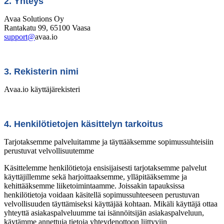
2. Yhteys
Avaa Solutions Oy
Rantakatu 99, 65100 Vaasa
support@
avaa.io
3. Rekisterin nimi
Avaa.io käyttäjärekisteri
4. Henkilötietojen käsittelyn tarkoitus
Tarjotaksemme palveluitamme ja täyttääksemme sopimussuhteisiin
perustuvat velvollisuutemme
Käsittelemme henkilötietoja ensisijaisesti tarjotaksemme palvelut
käyttäjillemme sekä harjoittaaksemme, ylläpitääksemme ja
kehittääksemme liiketoimintaamme. Joissakin tapauksissa
henkilötietoja voidaan käsitellä sopimussuhteeseen perustuvan
velvollisuuden täyttämiseksi käyttäjää kohtaan. Mikäli käyttäjä ottaa
yhteyttä asiakaspalveluumme tai isännöitsijän asiakaspalveluun,
käytämme annettuja tietoja yhteydenottoon liittyviin