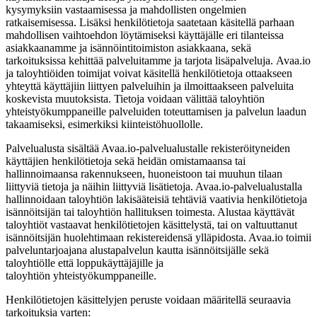
kysymyksiin vastaamisessa ja mahdollisten ongelmien
ratkaisemisessa. Lisäksi henkilötietoja saatetaan käsitellä parhaan
mahdollisen vaihtoehdon löytämiseksi käyttäjälle eri tilanteissa
asiakkaanamme ja isännöintitoimiston asiakkaana, sekä
tarkoituksissa kehittää palveluitamme ja tarjota lisäpalveluja. Avaa.io
ja taloyhtiöiden toimijat voivat käsitellä henkilötietoja ottaakseen
yhteyttä käyttäjiin liittyen palveluihin ja ilmoittaakseen palveluita
koskevista muutoksista. Tietoja voidaan välittää taloyhtiön
yhteistyökumppaneille palveluiden toteuttamisen ja palvelun laadun
takaamiseksi, esimerkiksi kiinteistöhuollolle.
Palvelualusta sisältää Avaa.io-palvelualustalle rekisteröityneiden
käyttäjien henkilötietoja sekä heidän omistamaansa tai
hallinnoimaansa rakennukseen, huoneistoon tai muuhun tilaan
liittyviä tietoja ja näihin liittyviä lisätietoja. Avaa.io-palvelualustalla
hallinnoidaan taloyhtiön lakisääteisiä tehtäviä vaativia henkilötietoja
isännöitsijän tai taloyhtiön hallituksen toimesta. Alustaa käyttävät
taloyhtiöt vastaavat henkilötietojen käsittelystä, tai on valtuuttanut
isännöitsijän huolehtimaan rekistereidensä ylläpidosta. Avaa.io toimii
palveluntarjoajana alustapalvelun kautta isännöitsijälle sekä
taloyhtiölle että loppukäyttäjäjille ja
taloyhtiön yhteistyökumppaneille.
Henkilötietojen käsittelyjen peruste voidaan määritellä seuraavia
tarkoituksia varten: