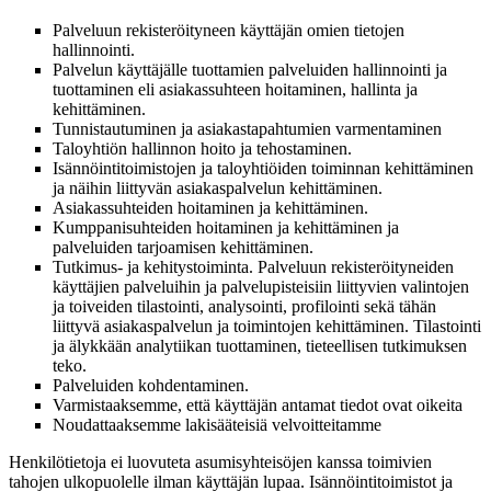
Palveluun rekisteröityneen käyttäjän omien tietojen
hallinnointi.
Palvelun käyttäjälle tuottamien palveluiden hallinnointi ja
tuottaminen eli asiakassuhteen hoitaminen, hallinta ja
kehittäminen.
Tunnistautuminen ja asiakastapahtumien varmentaminen
Taloyhtiön hallinnon hoito ja tehostaminen.
Isännöintitoimistojen ja taloyhtiöiden toiminnan kehittäminen
ja näihin liittyvän asiakaspalvelun kehittäminen.
Asiakassuhteiden hoitaminen ja kehittäminen.
Kumppanisuhteiden hoitaminen ja kehittäminen ja
palveluiden tarjoamisen kehittäminen.
Tutkimus- ja kehitystoiminta.
Palveluun rekisteröityneiden
käyttäjien palveluihin ja palvelupisteisiin liittyvien valintojen
ja toiveiden tilastointi, analysointi, profilointi sekä tähän
liittyvä asiakaspalvelun ja toimintojen kehittäminen. Tilastointi
ja älykkään analytiikan tuottaminen, tieteellisen tutkimuksen
teko.
Palveluiden kohdentaminen.
Varmistaaksemme, että
käyttäjän antamat tiedot ovat oikeita
Noudattaaksemme lakisääteisiä velvoitteitamme
Henkilötietoja ei luovuteta asumisyhteisöjen kanssa toimivien
tahojen ulkopuolelle ilman käyttäjän lupaa. Isännöintitoimistot ja