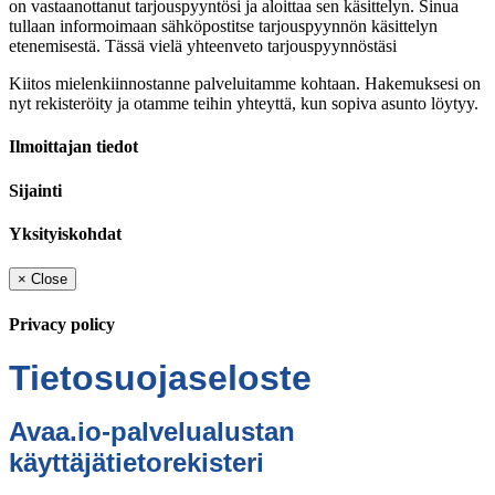
on vastaanottanut tarjouspyyntösi ja aloittaa sen käsittelyn. Sinua
tullaan informoimaan sähköpostitse tarjouspyynnön käsittelyn
etenemisestä. Tässä vielä yhteenveto tarjouspyynnöstäsi
Kiitos mielenkiinnostanne palveluitamme kohtaan. Hakemuksesi on
nyt rekisteröity ja otamme teihin yhteyttä, kun sopiva asunto löytyy.
Ilmoittajan tiedot
Sijainti
Yksityiskohdat
×
Close
Privacy policy
Tietosuojaseloste
Avaa.io-palvelualustan
käyttäjätietorekisteri