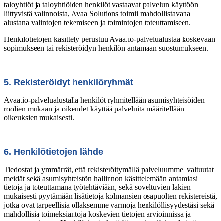
taloyhtiöt ja taloyhtiöiden henkilöt vastaavat palvelun käyttöön
liittyvistä valinnoista, Avaa Solutions toimii mahdollistavana
alustana valintojen tekemiseen ja toimintojen toteuttamiseen.
Henkilötietojen käsittely perustuu Avaa.io-palvelualustaa koskevaan
sopimukseen tai rekisteröidyn henkilön antamaan suostumukseen.
5. Rekisteröidyt henkilöryhmät
Avaa.io-palvelualustalla henkilöt ryhmitellään asumisyhteisöiden
roolien mukaan ja oikeudet käyttää palveluita määritellään
oikeuksien mukaisesti.
6. Henkilötietojen lähde
Tiedostat ja ymmärrät, että rekisteröitymällä palveluumme, valtuutat
meidät sekä asumisyhteistön hallinnon käsittelemään antamiasi
tietoja ja toteuttamana työtehtäviään, sekä soveltuvien lakien
mukaisesti pyytämään lisätietoja kolmansien osapuolten rekistereistä,
jotka ovat tarpeellisia ollaksemme varmoja henkilöllisyydestäsi sekä
mahdollisia toimeksiantoja koskevien tietojen arvioinnissa ja