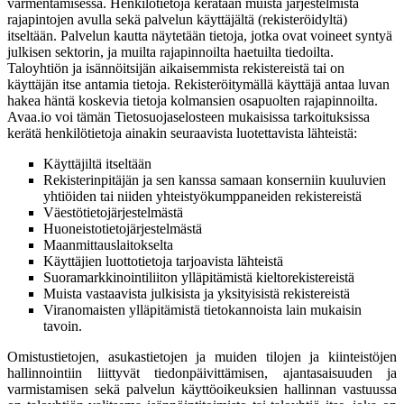
varmentamisessa. Henkilötietoja kerätään muista järjestelmistä
rajapintojen avulla sekä palvelun käyttäjältä (rekisteröidyltä)
itseltään. Palvelun kautta näytetään tietoja, jotka ovat voineet syntyä
julkisen sektorin, ja muilta rajapinnoilta haetuilta tiedoilta.
Taloyhtiön ja isännöitsijän aikaisemmista rekistereistä tai on
käyttäjän itse antamia tietoja. Rekisteröitymällä käyttäjä antaa luvan
hakea häntä koskevia tietoja kolmansien osapuolten rajapinnoilta.
Avaa.io voi tämän Tietosuojaselosteen mukaisissa tarkoituksissa
kerätä henkilötietoja ainakin seuraavista luotettavista lähteistä:
Käyttäjiltä itseltään
Rekisterinpitäjän ja sen kanssa samaan konserniin kuuluvien
yhtiöiden tai niiden yhteistyökumppaneiden rekistereistä
Väestötietojärjestelmästä
Huoneistotietojärjestelmästä
Maanmittauslaitokselta
Käyttäjien luottotietoja tarjoavista lähteistä
Suoramarkkinointiliiton ylläpitämistä kieltorekistereistä
Muista vastaavista julkisista ja yksityisistä rekistereistä
Viranomaisten ylläpitämistä tietokannoista lain mukaisin
tavoin.
Omistustietojen, asukastietojen ja muiden tilojen ja kiinteistöjen
hallinnointiin liittyvät tiedonpäivittämisen, ajantasaisuuden ja
varmistamisen sekä palvelun käyttöoikeuksien hallinnan vastuussa