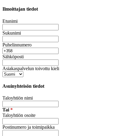
Ilmoittajan tiedot
Etunimi
Sukunimi
Puhelinnumero
Sähköposti
Asiakaspalvelun toivottu kieli
Asuinyhteisön tiedot
Taloyhtiön nimi
Tai
*
Taloyhtiön osoite
Postinumero ja toimipaikka