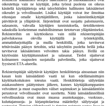
oikeutettuja vain ne käyttäjät, jotka työnsä puolesta on oikeus
käsitellä käyttäjätietoja sekä taloyhtiöiden hallitusten lakisääteiset
oikeudet ja velvollisuudet. Lisäksi käyttäjät voivat itse ilmoittaa
edustajan omalle käyttäjätililleen, jonka isännöintikäyttäjät
päivittävät ja ylläpitävät. Järjestelmät ovat suojattu palomuurein,
salasanoin, vahvalla käyttäjien tunnistuksella, tietoliikenteen
salauksilla korkeimman mahdollisimman tietoturvan ylläpitämiseksi.
Rekistereihin on käyttöoikeus vain niillä rekisterinpitäjän
palveluksessa olevilla käyttäjillä ja työntekijöillä,
ammatinharjoittajilla ja muilla henkilöillä, jotka tarvitsevat
tehtävissään pääsyn tietoihin, sekä taloyhtiön puolelta heillä jotka
tarvitsevat lakisääteisten velvoitten takia pääsyn. Heillä on
käytössään käyttäjätunnukset ja salasanat. Tiedot sijaitsevat
kolmannen osapuolen suojatuilla palvelimilla, jotka sijaitsevat
fyysisesti ETA-alueella.
Rekisterinpitäjät säilyttävät käyttäjien henkilötietoja ainoastaan niin
kauan kuin lainsäädäntö vaatii tai kun edellämainittujen
käyttötarkoituksien toteutus vaatii. Henkilötietoja säilytetään
asiakassuhteen päättymisen jälkeen, kunnes käyttäjäkumppanien
velvoitteet ja muut osapuolten väliset sopimukset ja lainsäädäntöön
perustuvat velvollisuudet ovat suoritettu. Näitä lainsäädännöllisiä
velvollisuuksia ovat muun muassa asuntokauppa-, vuokraus-,
kuluttajansuoja- ja kirjanpitolaeissa määritellyt säilytysajat ja
vastuuajat. Tietojen säilytyksestä ja tietojen poistosta vastaa Avaa.io