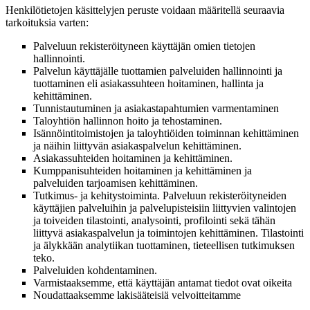
Henkilötietojen käsittelyjen peruste voidaan määritellä seuraavia
tarkoituksia varten:
Palveluun rekisteröityneen käyttäjän omien tietojen
hallinnointi.
Palvelun käyttäjälle tuottamien palveluiden hallinnointi ja
tuottaminen eli asiakassuhteen hoitaminen, hallinta ja
kehittäminen.
Tunnistautuminen ja asiakastapahtumien varmentaminen
Taloyhtiön hallinnon hoito ja tehostaminen.
Isännöintitoimistojen ja taloyhtiöiden toiminnan kehittäminen
ja näihin liittyvän asiakaspalvelun kehittäminen.
Asiakassuhteiden hoitaminen ja kehittäminen.
Kumppanisuhteiden hoitaminen ja kehittäminen ja
palveluiden tarjoamisen kehittäminen.
Tutkimus- ja kehitystoiminta.
Palveluun rekisteröityneiden
käyttäjien palveluihin ja palvelupisteisiin liittyvien valintojen
ja toiveiden tilastointi, analysointi, profilointi sekä tähän
liittyvä asiakaspalvelun ja toimintojen kehittäminen. Tilastointi
ja älykkään analytiikan tuottaminen, tieteellisen tutkimuksen
teko.
Palveluiden kohdentaminen.
Varmistaaksemme, että
käyttäjän antamat tiedot ovat oikeita
Noudattaaksemme lakisääteisiä velvoitteitamme