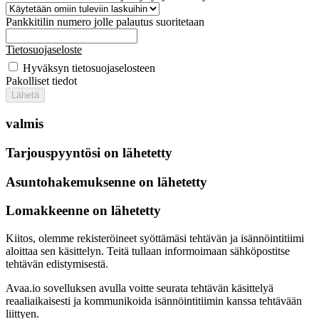
Pankkitilin numero jolle palautus suoritetaan
Tietosuojaseloste
Hyväksyn tietosuojaselosteen
Pakolliset tiedot
Lähetä
valmis
Tarjouspyyntösi on lähetetty
Asuntohakemuksenne on lähetetty
Lomakkeenne on lähetetty
Kiitos, olemme rekisteröineet syöttämäsi tehtävän ja isännöintitiimi
aloittaa sen käsittelyn. Teitä tullaan informoimaan sähköpostitse
tehtävän edistymisestä.
Avaa.io sovelluksen avulla voitte seurata tehtävän käsittelyä
reaaliaikaisesti ja kommunikoida isännöintitiimin kanssa tehtävään
liittyen.