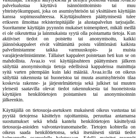
palvelualustaa käyttävä isännöintitoimisto tai muu
yhteistyökumppani, joka on asumisyhteisön tai yksittäisen käyttäjän
kanssa sopimussuhteessa. Käyttäjäsuhteen päättymisestä tulee
erikseen ilmoittaa rekisterinpitäjälle ja alustapalvelun tarjoajalle.
Suoritamme käyttäjän pyynnön mukaiset toimenpiteet, mikäli meillä
ei ole oikeutettua ja lainmukaista syytä olla poistamatta tietoja. Kun
aktiiviset tiedot on poistettu tai anonymisoitu, kaikki
jäännöskappaleet eivät välttämättä poistu välittömästi kaikista
palvelimistamme taikka varmuuskopio- ja muista
varajärjestelmistämme. Tällaiset kappaleet poistetaan heti kun se on
mahdollista. Avaa.io voi käyttäjäsuhteen päättymisen jälkeen
säilyttää anonymisoituja tietoja edellisissä kappaleissa mainittuja
syitä varten pitempään kuin laki määrää. Avaa.io:lla on oikeus
säilyttää rakennusta tai huoneistoa tai muuta asumisyhteisön tilaa
koskevia rakenne- ja järjestelmätietoja sekä julkiset tai muuten
yleisesti saatavilla olevat tiedot rakennuksesta tai huoneistosta
käyttäjien henkilötietojen poistamisen tai anonymisoinnin
jälkeenkin.
Käyttäjällä on tietosuoja-asetuksen mukaisesti oikeus vastustaa tai
pyytää tietojensa käsittelyn rajoittamista, peruuttaa antamansa
suostumukset sekä tehdä kantelu henkilötietojen käsittelystä
tietosuoja-asioiden valvontaviranomaiselle. Tietojen kohteella on
oikeus saada henkilötietonsa, sekä itsenäisesti siirtää tiedot
kolmannelle osapuolelle halutessaan. Edellä mainitut pyynnöt