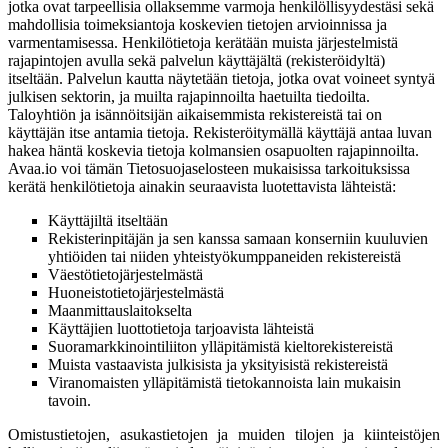
jotka ovat tarpeellisia ollaksemme varmoja henkilöllisyydestäsi sekä
mahdollisia toimeksiantoja koskevien tietojen arvioinnissa ja
varmentamisessa. Henkilötietoja kerätään muista järjestelmistä
rajapintojen avulla sekä palvelun käyttäjältä (rekisteröidyltä)
itseltään. Palvelun kautta näytetään tietoja, jotka ovat voineet syntyä
julkisen sektorin, ja muilta rajapinnoilta haetuilta tiedoilta.
Taloyhtiön ja isännöitsijän aikaisemmista rekistereistä tai on
käyttäjän itse antamia tietoja. Rekisteröitymällä käyttäjä antaa luvan
hakea häntä koskevia tietoja kolmansien osapuolten rajapinnoilta.
Avaa.io voi tämän Tietosuojaselosteen mukaisissa tarkoituksissa
kerätä henkilötietoja ainakin seuraavista luotettavista lähteistä:
Käyttäjiltä itseltään
Rekisterinpitäjän ja sen kanssa samaan konserniin kuuluvien
yhtiöiden tai niiden yhteistyökumppaneiden rekistereistä
Väestötietojärjestelmästä
Huoneistotietojärjestelmästä
Maanmittauslaitokselta
Käyttäjien luottotietoja tarjoavista lähteistä
Suoramarkkinointiliiton ylläpitämistä kieltorekistereistä
Muista vastaavista julkisista ja yksityisistä rekistereistä
Viranomaisten ylläpitämistä tietokannoista lain mukaisin
tavoin.
Omistustietojen, asukastietojen ja muiden tilojen ja kiinteistöjen