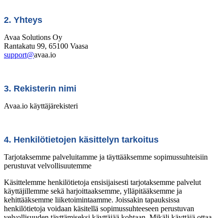
2. Yhteys
Avaa Solutions Oy
Rantakatu 99, 65100 Vaasa
support@
avaa.io
3. Rekisterin nimi
Avaa.io käyttäjärekisteri
4. Henkilötietojen käsittelyn tarkoitus
Tarjotaksemme palveluitamme ja täyttääksemme sopimussuhteisiin
perustuvat velvollisuutemme
Käsittelemme henkilötietoja ensisijaisesti tarjotaksemme palvelut
käyttäjillemme sekä harjoittaaksemme, ylläpitääksemme ja
kehittääksemme liiketoimintaamme. Joissakin tapauksissa
henkilötietoja voidaan käsitellä sopimussuhteeseen perustuvan
velvollisuuden täyttämiseksi käyttäjää kohtaan. Mikäli käyttäjä ottaa