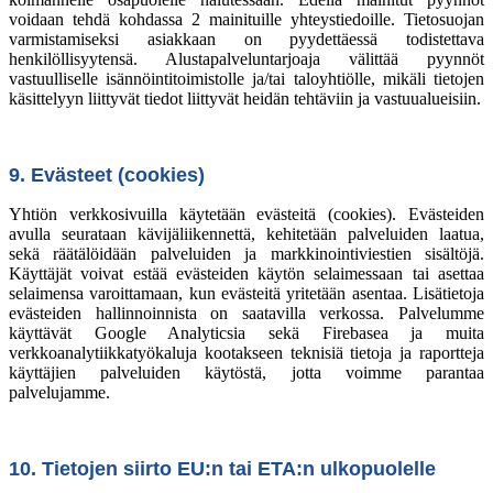
voidaan tehdä kohdassa 2 mainituille yhteystiedoille. Tietosuojan
varmistamiseksi asiakkaan on pyydettäessä todistettava
henkilöllisyytensä. Alustapalveluntarjoaja välittää pyynnöt
vastuulliselle isännöintitoimistolle ja/tai taloyhtiölle, mikäli tietojen
käsittelyyn liittyvät tiedot liittyvät heidän tehtäviin ja vastuualueisiin.
9. Evästeet (cookies)
Yhtiön verkkosivuilla käytetään evästeitä (cookies). Evästeiden
avulla seurataan kävijäliikennettä, kehitetään palveluiden laatua,
sekä räätälöidään palveluiden ja markkinointiviestien sisältöjä.
Käyttäjät voivat estää evästeiden käytön selaimessaan tai asettaa
selaimensa varoittamaan, kun evästeitä yritetään asentaa. Lisätietoja
evästeiden hallinnoinnista on saatavilla verkossa. Palvelumme
käyttävät Google Analyticsia sekä Firebasea ja muita
verkkoanalytiikkatyökaluja kootakseen teknisiä tietoja ja raportteja
käyttäjien palveluiden käytöstä, jotta voimme parantaa
palvelujamme.
10. Tietojen siirto EU:n tai ETA:n ulkopuolelle