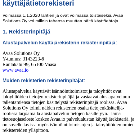
käyttäjätietorekisteri
Voimassa 1.1.2020 lähtien ja ovat voimassa toistaiseksi. Avaa
Solutions Oy voi milloin tahansa muuttaa näitä käyttöehtoja.
1. Rekisterinpitäjä
Alustapalvelun käyttäjärekisterin rekisterinpitäjä:
Avaa Solutions Oy
Y-tunnus: 3143223-6
Rantakatu 99, 65100 Vaasa
www.avaa.io
Muiden rekisterien rekisterinpitäjät:
Alustapalvelua käyttävät isännöintitoimistot ja taloyhtiöt ovat
taloyhtiöiden tietojen rekisterinpitäjiä ja vastaavat alustapalveluun
tallentamiensa tietojen käsittelystä rekisterinpitäjä-roolissa. Avaa
Solutions Oy toimii näiden rekisterien osalta tietojenkäsittelijä-
roolissa tarjoamalla alustapalvelun tietojen käsittelyyn. Tämä
tietosuojaseloste koskee Avaa.io palvelualustan käyttäjärekisteriä, ja
on sovellettavissa myös isännöintitoimistojen ja taloyhtiöiden omien
rekistereiden ylläpitoon.