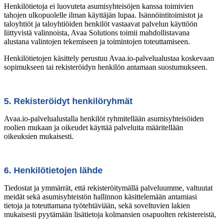
Henkilötietoja ei luovuteta asumisyhteisöjen kanssa toimivien
tahojen ulkopuolelle ilman käyttäjän lupaa. Isännöintitoimistot ja
taloyhtiöt ja taloyhtiöiden henkilöt vastaavat palvelun käyttöön
liittyvistä valinnoista, Avaa Solutions toimii mahdollistavana
alustana valintojen tekemiseen ja toimintojen toteuttamiseen.
Henkilötietojen käsittely perustuu Avaa.io-palvelualustaa koskevaan
sopimukseen tai rekisteröidyn henkilön antamaan suostumukseen.
5. Rekisteröidyt henkilöryhmät
Avaa.io-palvelualustalla henkilöt ryhmitellään asumisyhteisöiden
roolien mukaan ja oikeudet käyttää palveluita määritellään
oikeuksien mukaisesti.
6. Henkilötietojen lähde
Tiedostat ja ymmärrät, että rekisteröitymällä palveluumme, valtuutat
meidät sekä asumisyhteistön hallinnon käsittelemään antamiasi
tietoja ja toteuttamana työtehtäviään, sekä soveltuvien lakien
mukaisesti pyytämään lisätietoja kolmansien osapuolten rekistereistä,