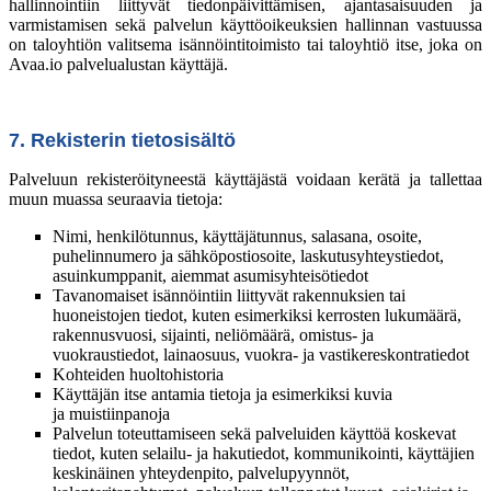
hallinnointiin liittyvät tiedonpäivittämisen, ajantasaisuuden ja
varmistamisen sekä palvelun käyttöoikeuksien hallinnan vastuussa
on taloyhtiön valitsema isännöintitoimisto tai taloyhtiö itse, joka on
Avaa.io palvelualustan käyttäjä.
7. Rekisterin tietosisältö
Palveluun rekisteröityneestä käyttäjästä voidaan kerätä ja tallettaa
muun muassa seuraavia tietoja:
Nimi, henkilötunnus, käyttäjätunnus, salasana, osoite,
puhelinnumero ja sähköpostiosoite, laskutusyhteystiedot,
asuinkumppanit, aiemmat asumisyhteisötiedot
Tavanomaiset isännöintiin liittyvät rakennuksien tai
huoneistojen tiedot, kuten esimerkiksi kerrosten lukumäärä,
rakennusvuosi, sijainti, neliömäärä, omistus- ja
vuokraustiedot, lainaosuus, vuokra- ja vastikereskontratiedot
Kohteiden huoltohistoria
Käyttäjän itse antamia tietoja ja esimerkiksi kuvia
ja muistiinpanoja
Palvelun toteuttamiseen sekä palveluiden käyttöä koskevat
tiedot, kuten selailu- ja hakutiedot, kommunikointi, käyttäjien
keskinäinen yhteydenpito, palvelupyynnöt,