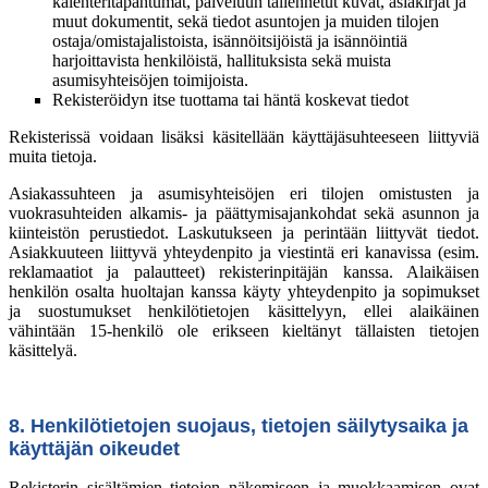
kalenteritapahtumat, palveluun tallennetut kuvat, asiakirjat ja
muut dokumentit, sekä tiedot asuntojen ja muiden tilojen
ostaja/omistajalistoista, isännöitsijöistä ja isännöintiä
harjoittavista henkilöistä, hallituksista sekä muista
asumisyhteisöjen toimijoista.
Rekisteröidyn itse tuottama tai häntä koskevat tiedot
Rekisterissä voidaan lisäksi käsitellään käyttäjäsuhteeseen liittyviä
muita tietoja.
Asiakassuhteen ja asumisyhteisöjen eri tilojen omistusten ja
vuokrasuhteiden alkamis- ja päättymisajankohdat sekä asunnon ja
kiinteistön perustiedot. Laskutukseen ja perintään liittyvät tiedot.
Asiakkuuteen liittyvä yhteydenpito ja viestintä eri kanavissa (esim.
reklamaatiot ja palautteet) rekisterinpitäjän kanssa. Alaikäisen
henkilön osalta huoltajan kanssa käyty yhteydenpito ja sopimukset
ja suostumukset henkilötietojen käsittelyyn, ellei alaikäinen
vähintään 15-henkilö ole erikseen kieltänyt tällaisten tietojen
käsittelyä.
8. Henkilötietojen suojaus, tietojen säilytysaika ja
käyttäjän oikeudet
Rekisterin sisältämien tietojen näkemiseen ja muokkaamisen ovat