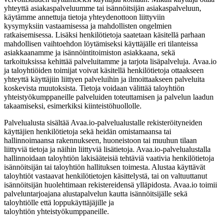
yhteyttä asiakaspalveluumme tai isännöitsijän asiakaspalveluun,
käytämme annettuja tietoja yhteydenottoon liittyviin
kysymyksiin vastaamisessa ja mahdollisten ongelmien
ratkaisemisessa. Lisäksi henkilötietoja saatetaan käsitellä parhaan
mahdollisen vaihtoehdon löytämiseksi käyttäjälle eri tilanteissa
asiakkaanamme ja isännöintitoimiston asiakkaana, sekä
tarkoituksissa kehittää palveluitamme ja tarjota lisäpalveluja. Avaa.io
ja taloyhtiöiden toimijat voivat käsitellä henkilötietoja ottaakseen
yhteyttä käyttäjiin liittyen palveluihin ja ilmoittaakseen palveluita
koskevista muutoksista. Tietoja voidaan välittää taloyhtiön
yhteistyökumppaneille palveluiden toteuttamisen ja palvelun laadun
takaamiseksi, esimerkiksi kiinteistöhuollolle.
Palvelualusta sisältää Avaa.io-palvelualustalle rekisteröityneiden
käyttäjien henkilötietoja sekä heidän omistamaansa tai
hallinnoimaansa rakennukseen, huoneistoon tai muuhun tilaan
liittyviä tietoja ja näihin liittyviä lisätietoja. Avaa.io-palvelualustalla
hallinnoidaan taloyhtiön lakisääteisiä tehtäviä vaativia henkilötietoja
isännöitsijän tai taloyhtiön hallituksen toimesta. Alustaa käyttävät
taloyhtiöt vastaavat henkilötietojen käsittelystä, tai on valtuuttanut
isännöitsijän huolehtimaan rekistereidensä ylläpidosta. Avaa.io toimii
palveluntarjoajana alustapalvelun kautta isännöitsijälle sekä
taloyhtiölle että loppukäyttäjäjille ja
taloyhtiön yhteistyökumppaneille.