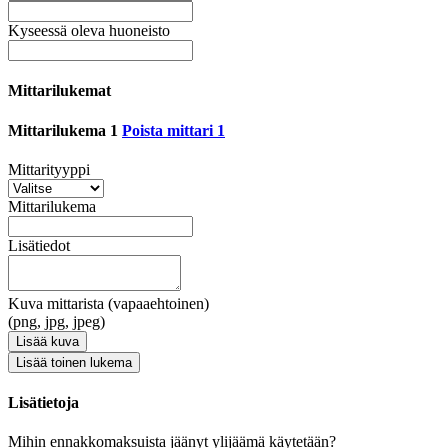
Kyseessä oleva huoneisto
Mittarilukemat
Mittarilukema 1
Poista mittari 1
Mittarityyppi
Mittarilukema
Lisätiedot
Kuva mittarista (vapaaehtoinen)
(png, jpg, jpeg)
Lisää kuva
Lisää toinen lukema
Lisätietoja
Mihin ennakkomaksuista jäänyt ylijäämä käytetään?