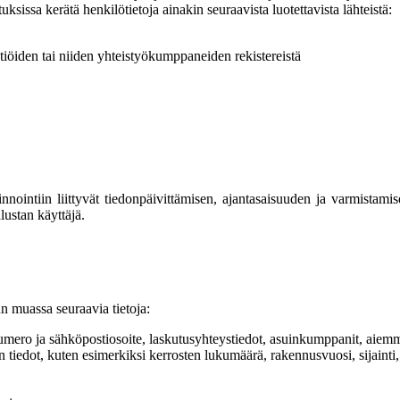
ksissa kerätä henkilötietoja ainakin seuraavista luotettavista lähteistä:
tiöiden tai niiden yhteistyökumppaneiden rekistereistä
llinnointiin liittyvät tiedonpäivittämisen, ajantasaisuuden ja varmista
lustan käyttäjä.
un muassa seuraavia tietoja:
numero ja sähköpostiosoite, laskutusyhteystiedot, asuinkumppanit, aiem
n tiedot, kuten esimerkiksi kerrosten lukumäärä, rakennusvuosi, sijainti