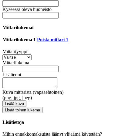
Kyseessä oleva huoneisto
Mittarilukemat
Mittarilukema 1
Poista mittari 1
Mittarityyppi
Mittarilukema
Lisätiedot
Kuva mittarista (vapaaehtoinen)
(png, jpg, jpeg)
Lisää kuva
Lisää toinen lukema
Lisätietoja
Mihin ennakkomaksuista jäänyt ylijäämä käytetään?