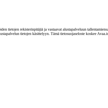
iden tietojen rekisterinpitäjiä ja vastaavat alustapalveluun tallentamiensa
a alustapalvelun tietojen käsittelyyn. Tämä tietosuojaseloste koskee Avaa.i