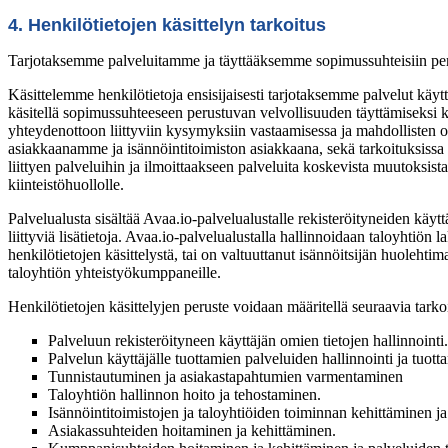
4. Henkilötietojen käsittelyn tarkoitus
Tarjotaksemme palveluitamme ja täyttääksemme sopimussuhteisiin pe
Käsittelemme henkilötietoja ensisijaisesti tarjotaksemme palvelut kä
käsitellä sopimussuhteeseen perustuvan velvollisuuden täyttämiseksi k
yhteydenottoon liittyviin kysymyksiin vastaamisessa ja mahdollisten on
asiakkaanamme ja isännöintitoimiston asiakkaana, sekä tarkoituksissa keh
liittyen palveluihin ja ilmoittaakseen palveluita koskevista muutoksis
kiinteistöhuollolle.
Palvelualusta sisältää Avaa.io-palvelualustalle rekisteröityneiden käyt
liittyviä lisätietoja. Avaa.io-palvelualustalla hallinnoidaan taloyhtiön l
henkilötietojen käsittelystä, tai on valtuuttanut isännöitsijän huolehtim
taloyhtiön yhteistyökumppaneille.
Henkilötietojen käsittelyjen peruste voidaan määritellä seuraavia tarko
Palveluun rekisteröityneen käyttäjän omien tietojen hallinnointi.
Palvelun käyttäjälle tuottamien palveluiden hallinnointi ja tuott
Tunnistautuminen ja asiakastapahtumien varmentaminen
Taloyhtiön hallinnon hoito ja tehostaminen.
Isännöintitoimistojen ja taloyhtiöiden toiminnan kehittäminen ja
Asiakassuhteiden hoitaminen ja kehittäminen.