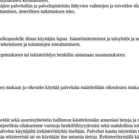
tarjoamisen kehittäminen.
ien palveluihin ja palvelupisteisiin liittyvien valintojen ja toiveiden tila
ttaminen, tieteellisen tutkimuksen teko.
lkopuolelle ilman käyttäjän lupaa. Isännöintitoimistot ja taloyhtiöt ja ta
 tekemiseen ja toimintojen toteuttamiseen.
 sopimukseen tai rekisteröidyn henkilön antamaan suostumukseen.
ien mukaan ja oikeudet käyttää palveluita määritellään oikeuksien mukai
eidät sekä asumisyhteistön hallinnon käsittelemään antamiasi tietoja ja 
tarpeellisia ollaksemme varmoja henkilöllisyydestäsi sekä mahdollisia t
lvelun käyttäjältä (rekisteröidyltä) itseltään. Palvelun kautta näytetään t
ista rekistereistä tai on käyttäjän itse antamia tietoja. Rekisteröitymäll