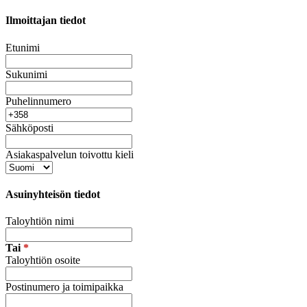
Ilmoittajan tiedot
Etunimi
Sukunimi
Puhelinnumero
Sähköposti
Asiakaspalvelun toivottu kieli
Asuinyhteisön tiedot
Taloyhtiön nimi
Tai
*
Taloyhtiön osoite
Postinumero ja toimipaikka