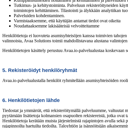
Kumppanisuhteiden hoitaminen ja kehittäminen ja palveluiden 
Tutkimus- ja kehitystoiminta.
Palveluun rekisteröityneiden käyttäj
toimintojen kehittäminen. Tilastointi ja älykkään analytiikan tuo
Palveluiden kohdentaminen.
Varmistaaksemme, että
käyttäjän antamat tiedot ovat oikeita
Noudattaaksemme lakisääteisiä velvoitteitamme
Henkilötietoja ei luovuteta asumisyhteisöjen kanssa toimivien tahojen u
valinnoista, Avaa Solutions toimii mahdollistavana alustana valintojen
Henkilötietojen käsittely perustuu Avaa.io-palvelualustaa koskevaan
5. Rekisteröidyt henkilöryhmät
Avaa.io-palvelualustalla henkilöt ryhmitellään asumisyhteisöiden rool
6. Henkilötietojen lähde
Tiedostat ja ymmärrät, että rekisteröitymällä palveluumme, valtuutat m
pyytämään lisätietoja kolmansien osapuolten rekistereistä, jotka ovat 
Henkilötietoja kerätään muista järjestelmistä rajapintojen avulla sekä pa
rajapinnoilta haetuilta tiedoilta. Taloyhtiön ja isännöitsijän aikaisemm