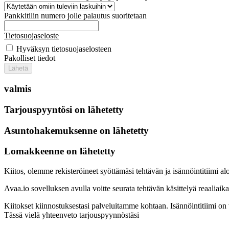
Pankkitilin numero jolle palautus suoritetaan
Tietosuojaseloste
Hyväksyn tietosuojaselosteen
Pakolliset tiedot
Lähetä
valmis
Tarjouspyyntösi on lähetetty
Asuntohakemuksenne on lähetetty
Lomakkeenne on lähetetty
Kiitos, olemme rekisteröineet syöttämäsi tehtävän ja isännöintitiimi al
Avaa.io sovelluksen avulla voitte seurata tehtävän käsittelyä reaaliaik
Kiitokset kiinnostuksestasi palveluitamme kohtaan. Isännöintitiimi on 
Tässä vielä yhteenveto tarjouspyynnöstäsi