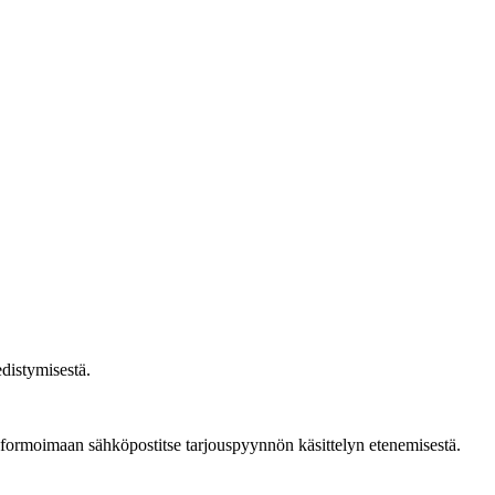
edistymisestä.
 informoimaan sähköpostitse tarjouspyynnön käsittelyn etenemisestä.