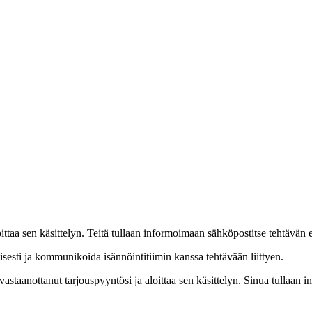
oittaa sen käsittelyn. Teitä tullaan informoimaan sähköpostitse tehtävän 
aisesti ja kommunikoida isännöintitiimin kanssa tehtävään liittyen.
vastaanottanut tarjouspyyntösi ja aloittaa sen käsittelyn. Sinua tullaan