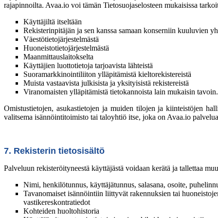
rajapinnoilta. Avaa.io voi tämän Tietosuojaselosteen mukaisissa tarkoitu
Käyttäjiltä itseltään
Rekisterinpitäjän ja sen kanssa samaan konserniin kuuluvien yh
Väestötietojärjestelmästä
Huoneistotietojärjestelmästä
Maanmittauslaitokselta
Käyttäjien luottotietoja tarjoavista lähteistä
Suoramarkkinointiliiton ylläpitämistä kieltorekistereistä
Muista vastaavista julkisista ja yksityisistä rekistereistä
Viranomaisten ylläpitämistä tietokannoista lain mukaisin tavoin.
Omistustietojen, asukastietojen ja muiden tilojen ja kiinteistöjen ha
valitsema isännöintitoimisto tai taloyhtiö itse, joka on Avaa.io palvelua
7. Rekisterin tietosisältö
Palveluun rekisteröityneestä käyttäjästä voidaan kerätä ja tallettaa mu
Nimi, henkilötunnus, käyttäjätunnus, salasana, osoite, puhelin
Tavanomaiset isännöintiin liittyvät rakennuksien tai huoneistoje
vastikereskontratiedot
Kohteiden huoltohistoria