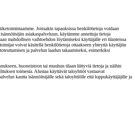
iiketoimintaamme. Joissakin tapauksissa henkilötietoja voidaan
 isännöitsijän asiakaspalveluun, käytämme annettuja tietoja
aan mahdollisen vaihtoehdon löytämiseksi käyttäjälle eri tilanteissa
imijat voivat käsitellä henkilötietoja ottaakseen yhteyttä käyttäjiin
 toteuttamisen ja palvelun laadun takaamiseksi, esimerkiksi
nukseen, huoneistoon tai muuhun tilaan liittyviä tietoja ja näihin
allituksen toimesta. Alustaa käyttävät taloyhtiöt vastaavat
lvelun kautta isännöitsijälle sekä taloyhtiölle että loppukäyttäjäjille ja