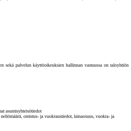
misen sekä palvelun käyttöoikeuksien hallinnan vastuussa on taloyhtiön
mat asumisyhteisötiedot
, neliömäärä, omistus- ja vuokraustiedot, lainaosuus, vuokra- ja