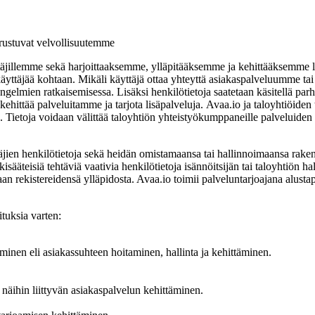
rustuvat velvollisuutemme
yttäjillemme sekä harjoittaaksemme, ylläpitääksemme ja kehittääksemme l
äyttäjää kohtaan. Mikäli käyttäjä ottaa yhteyttä asiakaspalveluumme tai
gelmien ratkaisemisessa. Lisäksi henkilötietoja saatetaan käsitellä parh
ittää palveluitamme ja tarjota lisäpalveluja. Avaa.io ja taloyhtiöiden to
ta. Tietoja voidaan välittää taloyhtiön yhteistyökumppaneille palveluiden
täjien henkilötietoja sekä heidän omistamaansa tai hallinnoimaansa raken
akisääteisiä tehtäviä vaativia henkilötietoja isännöitsijän tai taloyhtiön h
aan rekistereidensä ylläpidosta. Avaa.io toimii palveluntarjoajana alustapa
ituksia varten:
aminen eli asiakassuhteen hoitaminen, hallinta ja kehittäminen.
 näihin liittyvän asiakaspalvelun kehittäminen.