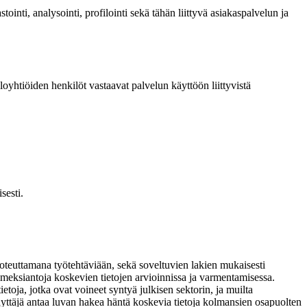
stointi, analysointi, profilointi sekä tähän liittyvä asiakaspalvelun ja
loyhtiöiden henkilöt vastaavat palvelun käyttöön liittyvistä
sesti.
toteuttamana työtehtäviään, sekä soveltuvien lakien mukaisesti
oimeksiantoja koskevien tietojen arvioinnissa ja varmentamisessa.
ietoja, jotka ovat voineet syntyä julkisen sektorin, ja muilta
ä käyttäjä antaa luvan hakea häntä koskevia tietoja kolmansien osapuolten