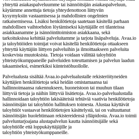
yhteyttä asiakaspalveluumme tai isännöitsijän asiakaspalveluun,
käytämme annettuja tietoja yhteydenottoon liittyviin
kysymyksiin vastaamisessa ja mahdollisten ongelmien
ratkaisemisessa. Lisäksi henkilötietoja saatetaan käsitellä parhaan
mahdollisen vaihtoehdon löytämiseksi käyttäjälle eri tilanteissa
asiakkaanamme ja isännöintitoimiston asiakkaana, sekä
tarkoituksissa kehittää palveluitamme ja tarjota lisäpalveluja. Avaa.io
ja taloyhtiöiden toimijat voivat käsitellä henkilötietoja ottaakseen
yhteyttä käyttäjiin liittyen palveluihin ja ilmoittaakseen palveluita
koskevista muutoksista. Tietoja voidaan välittää taloyhtiön
yhteistyökumppaneille palveluiden toteuttamisen ja palvelun laadun
takaamiseksi, esimerkiksi kiinteistöhuollolle.
Palvelualusta sisältää Avaa.io-palvelualustalle rekisteröityneiden
käyttäjien henkilötietoja sekä heidän omistamaansa tai
hallinnoimaansa rakennukseen, huoneistoon tai muuhun tilaan
liittyviä tietoja ja näihin liittyviä lisätietoja. Avaa.io-palvelualustalla
hallinnoidaan taloyhtiön lakisääteisiä tehtäviä vaativia henkilötietoja
isännöitsijän tai taloyhtiön hallituksen toimesta. Alustaa käyttävät
taloyhtiöt vastaavat henkilötietojen käsittelystä, tai on valtuuttanut
isännöitsijän huolehtimaan rekistereidensä ylläpidosta. Avaa.io toimii
palveluntarjoajana alustapalvelun kautta isännöitsijälle sekä
taloyhtiölle että loppukäyttäjäjille ja
taloyhtiön yhteistyökumppaneille.