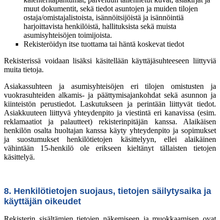
muut dokumentit, sekä tiedot asuntojen ja muiden tilojen
ostaja/omistajalistoista, isännöitsijöistä ja isännöintiä
harjoittavista henkilöistä, hallituksista sekä muista
asumisyhteisöjen toimijoista.
Rekisteröidyn itse tuottama tai häntä koskevat tiedot
Rekisterissä voidaan lisäksi käsitellään käyttäjäsuhteeseen liittyviä
muita tietoja.
Asiakassuhteen ja asumisyhteisöjen eri tilojen omistusten ja
vuokrasuhteiden alkamis- ja päättymisajankohdat sekä asunnon ja
kiinteistön perustiedot. Laskutukseen ja perintään liittyvät tiedot.
Asiakkuuteen liittyvä yhteydenpito ja viestintä eri kanavissa (esim.
reklamaatiot ja palautteet) rekisterinpitäjän kanssa. Alaikäisen
henkilön osalta huoltajan kanssa käyty yhteydenpito ja sopimukset
ja suostumukset henkilötietojen käsittelyyn, ellei alaikäinen
vähintään 15-henkilö ole erikseen kieltänyt tällaisten tietojen
käsittelyä.
8. Henkilötietojen suojaus, tietojen säilytysaika ja
käyttäjän oikeudet
Rekisterin sisältämien tietojen näkemiseen ja muokkaamisen ovat