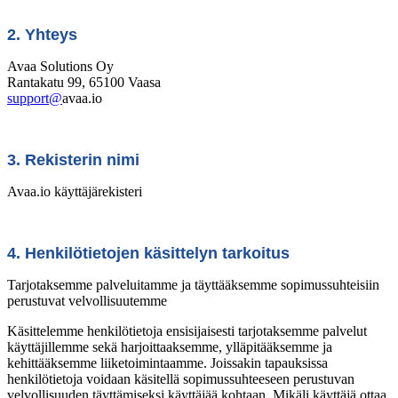
2. Yhteys
Avaa Solutions Oy
Rantakatu 99, 65100 Vaasa
support@
avaa.io
3. Rekisterin nimi
Avaa.io käyttäjärekisteri
4. Henkilötietojen käsittelyn tarkoitus
Tarjotaksemme palveluitamme ja täyttääksemme sopimussuhteisiin
perustuvat velvollisuutemme
Käsittelemme henkilötietoja ensisijaisesti tarjotaksemme palvelut
käyttäjillemme sekä harjoittaaksemme, ylläpitääksemme ja
kehittääksemme liiketoimintaamme. Joissakin tapauksissa
henkilötietoja voidaan käsitellä sopimussuhteeseen perustuvan
velvollisuuden täyttämiseksi käyttäjää kohtaan. Mikäli käyttäjä ottaa