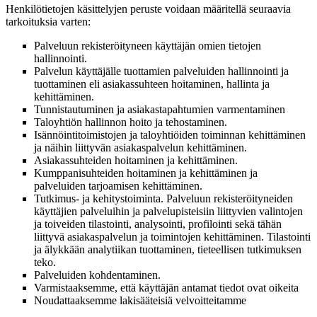
Henkilötietojen käsittelyjen peruste voidaan määritellä seuraavia
tarkoituksia varten:
Palveluun rekisteröityneen käyttäjän omien tietojen
hallinnointi.
Palvelun käyttäjälle tuottamien palveluiden hallinnointi ja
tuottaminen eli asiakassuhteen hoitaminen, hallinta ja
kehittäminen.
Tunnistautuminen ja asiakastapahtumien varmentaminen
Taloyhtiön hallinnon hoito ja tehostaminen.
Isännöintitoimistojen ja taloyhtiöiden toiminnan kehittäminen
ja näihin liittyvän asiakaspalvelun kehittäminen.
Asiakassuhteiden hoitaminen ja kehittäminen.
Kumppanisuhteiden hoitaminen ja kehittäminen ja
palveluiden tarjoamisen kehittäminen.
Tutkimus- ja kehitystoiminta.
Palveluun rekisteröityneiden
käyttäjien palveluihin ja palvelupisteisiin liittyvien valintojen
ja toiveiden tilastointi, analysointi, profilointi sekä tähän
liittyvä asiakaspalvelun ja toimintojen kehittäminen. Tilastointi
ja älykkään analytiikan tuottaminen, tieteellisen tutkimuksen
teko.
Palveluiden kohdentaminen.
Varmistaaksemme, että
käyttäjän antamat tiedot ovat oikeita
Noudattaaksemme lakisääteisiä velvoitteitamme