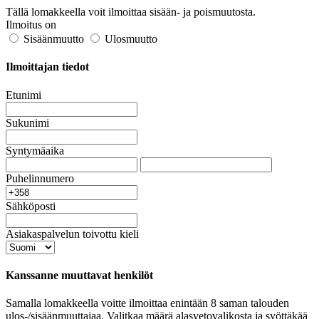
Tällä lomakkeella voit ilmoittaa sisään- ja poismuutosta.
Ilmoitus on
Sisäänmuutto
Ulosmuutto
Ilmoittajan tiedot
Etunimi
Sukunimi
Syntymäaika
Puhelinnumero
Sähköposti
Asiakaspalvelun toivottu kieli
Kanssanne muuttavat henkilöt
Samalla lomakkeella voitte ilmoittaa enintään 8 saman talouden
ulos-/sisäänmuuttajaa. Valitkaa määrä alasvetovalikosta ja syöttäkää