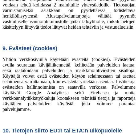
voidaan tehdä kohdassa 2 mainituille yhteystiedoille. Tietosuojan
varmistamiseksi asiakkaan on pyydettäessä todistettava
henkilöllisyytensä. Alustapalveluntarjoaja välittää pyynnöt
vastuulliselle isännöintitoimistolle ja/tai taloyhtiölle, mikäli tietojen
käsittelyyn liittyvät tiedot liittyvät heidän tehtäviin ja vastuualueisiin.
9. Evästeet (cookies)
Yhtiön verkkosivuilla käytetään evästeitä (cookies). Evästeiden
avulla seurataan kävijäliikennettä, kehitetään palveluiden laatua,
sekä räätälöidään palveluiden ja markkinointiviestien sisältöjä.
Käyttäjät voivat estää evästeiden käytön selaimessaan tai asettaa
selaimensa varoittamaan, kun evästeitä yritetään asentaa. Lisätietoja
evästeiden hallinnoinnista on saatavilla verkossa. Palvelumme
käyttävät Google Analyticsia sekä Firebasea ja muita
verkkoanalytiikkatyökaluja kootakseen teknisiä tietoja ja raportteja
käyttäjien palveluiden käytöstä, jotta voimme parantaa
palvelujamme.
10. Tietojen siirto EU:n tai ETA:n ulkopuolelle