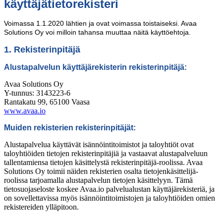
käyttäjätietorekisteri
Voimassa 1.1.2020 lähtien ja ovat voimassa toistaiseksi. Avaa
Solutions Oy voi milloin tahansa muuttaa näitä käyttöehtoja.
1. Rekisterinpitäjä
Alustapalvelun käyttäjärekisterin rekisterinpitäjä:
Avaa Solutions Oy
Y-tunnus: 3143223-6
Rantakatu 99, 65100 Vaasa
www.avaa.io
Muiden rekisterien rekisterinpitäjät:
Alustapalvelua käyttävät isännöintitoimistot ja taloyhtiöt ovat
taloyhtiöiden tietojen rekisterinpitäjiä ja vastaavat alustapalveluun
tallentamiensa tietojen käsittelystä rekisterinpitäjä-roolissa. Avaa
Solutions Oy toimii näiden rekisterien osalta tietojenkäsittelijä-
roolissa tarjoamalla alustapalvelun tietojen käsittelyyn. Tämä
tietosuojaseloste koskee Avaa.io palvelualustan käyttäjärekisteriä, ja
on sovellettavissa myös isännöintitoimistojen ja taloyhtiöiden omien
rekistereiden ylläpitoon.